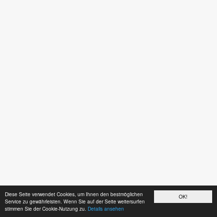
Diese Seite verwendet Cookies, um Ihnen den bestmöglichen
OK!
Service zu gewährleisten. Wenn Sie auf der Seite weitersurfen
stimmen Sie der Cookie-Nutzung zu.
Details ansehen