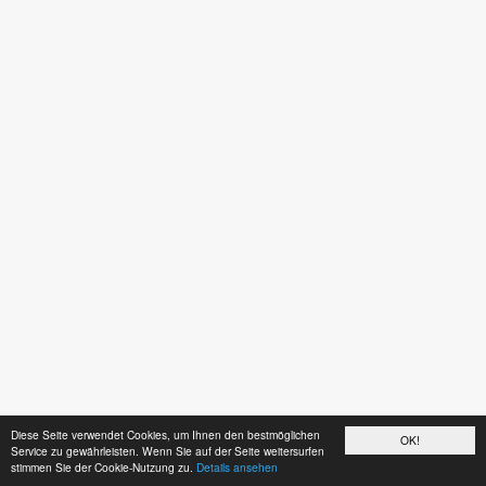
Diese Seite verwendet Cookies, um Ihnen den bestmöglichen
OK!
Service zu gewährleisten. Wenn Sie auf der Seite weitersurfen
stimmen Sie der Cookie-Nutzung zu.
Details ansehen