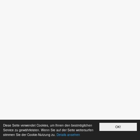
Diese Seite verwendet Cookies, um Ihnen den bestmöglichen
OK!
Service zu gewährleisten. Wenn Sie auf der Seite weitersurfen
stimmen Sie der Cookie-Nutzung zu.
Details ansehen