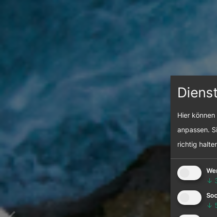
Diens
Hier können 
anpassen. Si
richtig halte
We
↓
Soc
↓