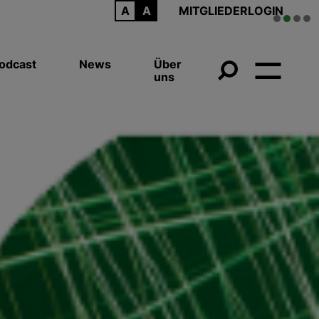
ARCHIV
MITGLIEDERLOGIN
odcast
News
Über
uns