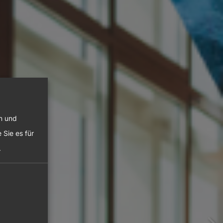
en und
 Sie es für
.