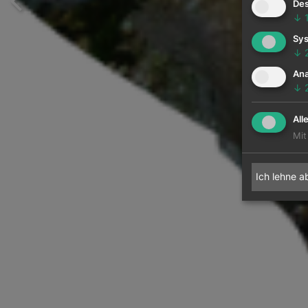
Des
↓
Sys
↓
Ana
↓
All
Mit
Ich lehne a