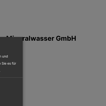
uer Mineralwasser GmbH
en und
 Sie es für
.