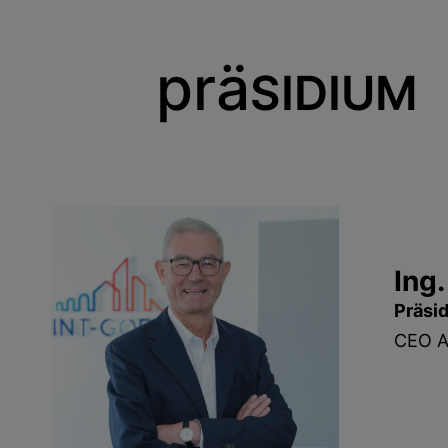
prä
SIDIUM
Ing.
Präsi
CEO Au