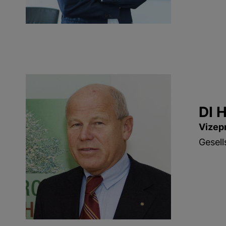
DI 
Vizep
Gesell