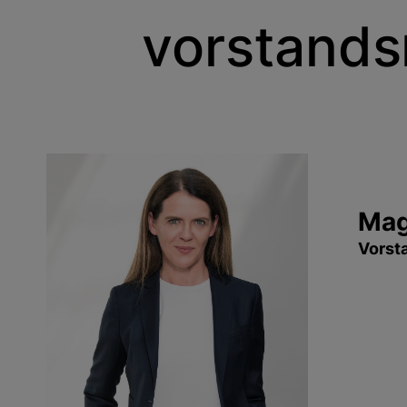
vorstands­
Mag
Vorst