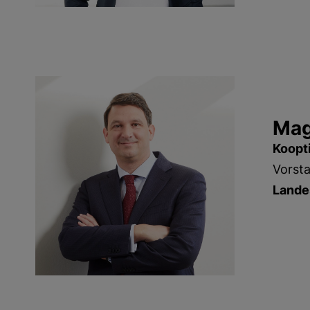
Mag
Koopt
Vorst
Lande