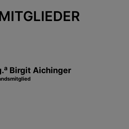
MITGLIEDER
a
.
Birgit Aichinger
andsmitglied