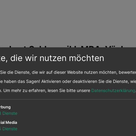
Herbert Schlossnikl, MBA, Vösla
te, die wir nutzen möchten
räsident
äftsführer der Vöslauer Mineralwasser GmbH
Sie die Dienste, die wir auf dieser Website nutzen möchten, bewert
skoordinator: Niederösterreich
e haben das Sagen! Aktivieren oder deaktivieren Sie die Dienste, wie
n.
Um mehr zu erfahren, lesen Sie bitte unsere
Datenschutzerklärung
rbung
3
Dienste
ial Media
5
Dienste