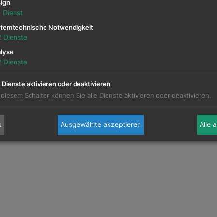
ign
1
Dienst
temtechnische Notwendigkeit
2
Dienste
a
.
(FH) Alexandra Wittmann, EV
lyse
2
Dienste
erte Vizepräsidentin
d Mitglied des Vorstands bei der EVN AG
e Dienste aktivieren oder deaktivieren
 diesem Schalter können Sie alle Dienste aktivieren oder deaktivieren.
b
Ausgewählte akzeptieren
Alle 