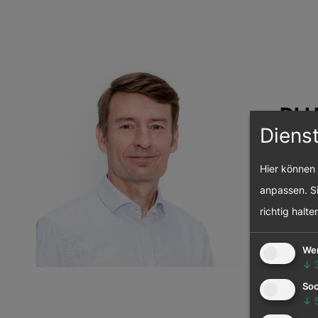
DI 
Diens
Vizep
Gesch
Hier können 
Lande
anpassen. Si
richtig halte
We
↓
Soc
↓