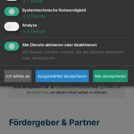
↓
1
Dienst
csr
2025
TAG
Systemtechnische Notwendigkeit
↓
2
Dienste
Analyse
20. Österreichischer
↓
2
Dienste
csrTAG: re:imagine csr
Alle Dienste aktivieren oder deaktivieren
Mit diesem Schalter können Sie alle Dienste aktivieren
oder deaktivieren.
Ich lehne ab
Ausgewählte akzeptieren
Alle akzeptieren
Zustimmung erforderlich!
Bitte akzeptieren Sie
Cookies von Youtube
und
laden Sie
die Seite neu
, um diesen Inhalt sehen zu können.
Fördergeber & Partne
r