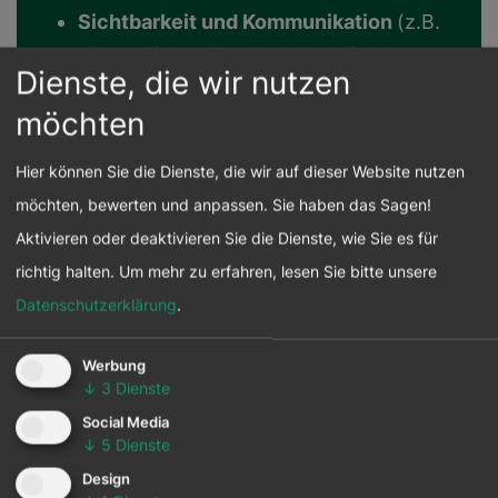
Sichtbarkeit und Kommunikation
(z.B.
Videobeitrag, Podcast-Interview,
Dienste, die wir nutzen
Presseaussendung, Logopräsenz)
möchten
Hier können Sie die Dienste, die wir auf dieser Website nutzen
UNSERE KOOPERATIONSPAKETE
möchten, bewerten und anpassen. Sie haben das Sagen!
FINDEN SIE HIER
Aktivieren oder deaktivieren Sie die Dienste, wie Sie es für
richtig halten.
Um mehr zu erfahren, lesen Sie bitte unsere
Datenschutzerklärung
.
Werbung
↓
3
Dienste
Social Media
↓
5
Dienste
das war der
Design