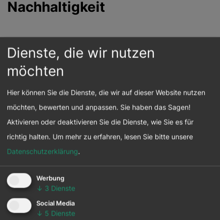
Nachhaltigkeit
Sämtliche swisspor-Hartschaumprodukte sind
Dienste, die wir nutzen
recyklierbar und verfügen über eine
möchten
überdurchschnittliche Eignung als
Sekundärrohstoff. Das ausgeklügelte swisspor-
Hier können Sie die Dienste, die wir auf dieser Website nutzen
Recyclingkonzept stellt den Rückfluss der
möchten, bewerten und anpassen. Sie haben das Sagen!
Baustellenabschnitte und der genutzten
Aktivieren oder deaktivieren Sie die Dienste, wie Sie es für
Wärmedämmung entlang der
richtig halten.
Um mehr zu erfahren, lesen Sie bitte unsere
Wertschöpfungskette sicher und die
Datenschutzerklärung
.
vorsortierten, trockenen Materialien finden ihren
Weg zurück in die swisspor-Herstellerwerke. Dort
Werbung
werden die Materialien aufbereitet und bilden die
↓
3
Dienste
Basis für hochwertige Sekundärrohstoffe zur
Social Media
↓
5
Dienste
Herstellung von neuen Wärmedämmungen.