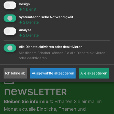
Design
Somit schließt das swisspor-Recyclingkonzept
↓
1
Dienst
den Stoff- wie auch Wirtschaftskreislauf
Systemtechnische Notwendigkeit
nachhaltig.
↓
2
Dienste
Analyse
↓
2
Dienste
zurück
Alle Dienste aktivieren oder deaktivieren
Mit diesem Schalter können Sie alle Dienste aktivieren
oder deaktivieren.
Ich lehne ab
Ausgewählte akzeptieren
Alle akzeptieren
news
LETTER
Bleiben Sie informiert:
Erhalten Sie einmal im
Monat aktuelle Einblicke, Themen und