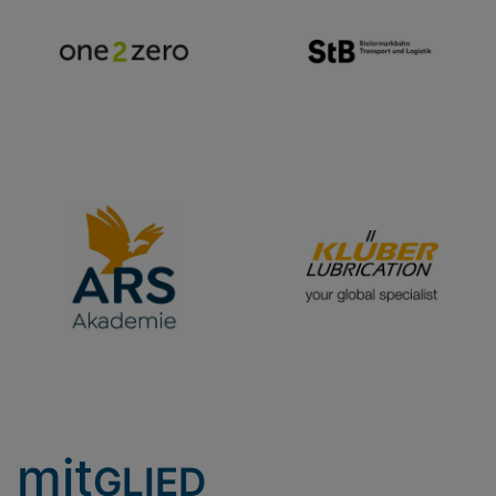
mit
GLIED