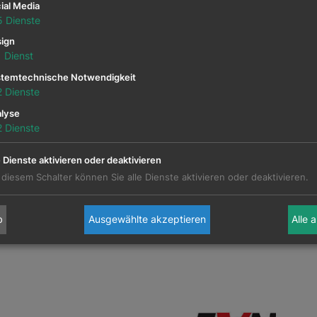
ial Media
5
Dienste
ign
1
Dienst
temtechnische Notwendigkeit
2
Dienste
lyse
2
Dienste
e Dienste aktivieren oder deaktivieren
 diesem Schalter können Sie alle Dienste aktivieren oder deaktivieren.
b
Ausgewählte akzeptieren
Alle 