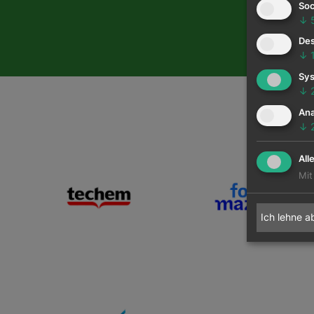
Soc
↓
Des
↓
Sys
↓
Ana
↓
All
Mit
Ich lehne a