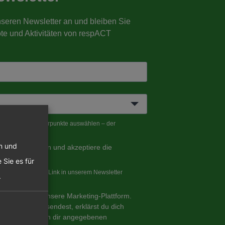
en und
 Sie es für
.