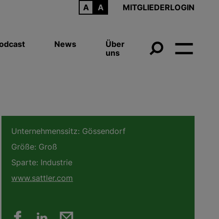
ARCHIV
MITGLIEDERLOGIN
odcast
News
Über
uns
Unternehmenssitz:
Gössendorf
Größe:
Groß
Sparte:
Industrie
www.sattler.com