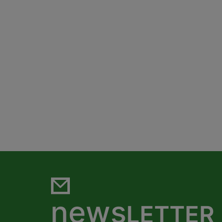
news
LETTER