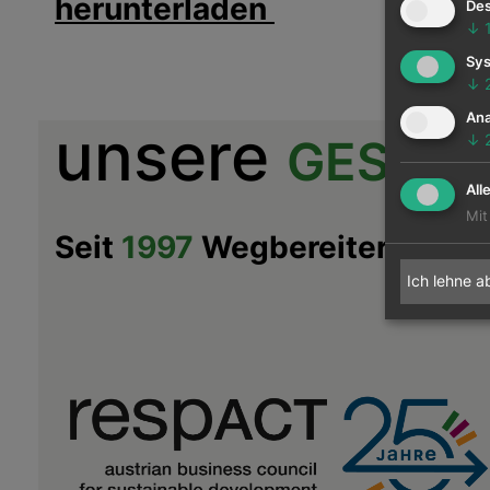
herunterladen
Des
↓
Sys
↓
Ana
unsere
GESCHI
↓
All
Mit
Seit
1997
Wegbereiter für C
Ich lehne a