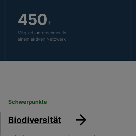
450
+
Mitgliedsunternehmen in
einem aktiven Netzwerk
Schwerpunkte
Biodiversität