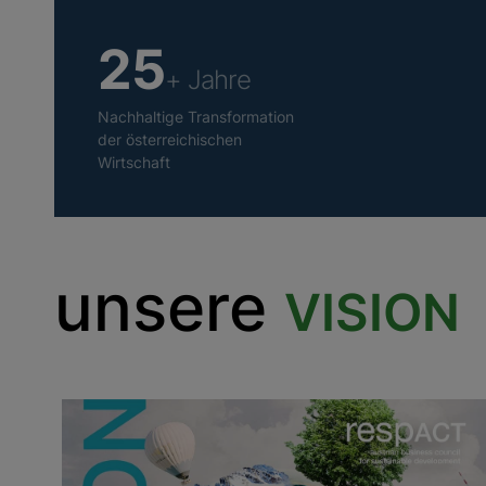
25
+ Jahre
Nachhaltige Transformation
der österreichischen
Wirtschaft
unsere
VISION