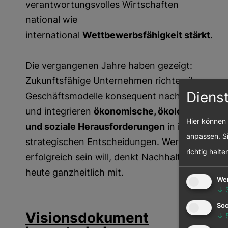
verantwortungsvolles Wirtschaften
national wie
international
Wettbewerbsfähigkeit stärkt
.
Die vergangenen Jahre haben gezeigt:
Zukunftsfähige Unternehmen richten ihre
Diens
Geschäftsmodelle konsequent nachhaltig aus
und integrieren
ökonomische, ökologische
Hier können 
und soziale Herausforderungen
in ihre
anpassen. Si
strategischen Entscheidungen. Wer langfristig
richtig halte
erfolgreich sein will, denkt Nachhaltigkeit
heute ganzheitlich mit.
We
↓
Soc
Visionsdokument
↓