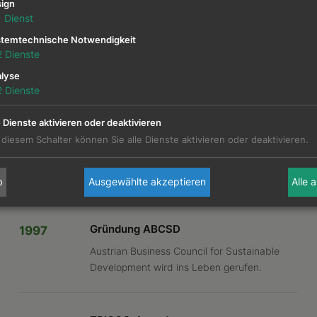
ign
1
Dienst
temtechnische Notwendigkeit
2
Dienste
lyse
CHTE
2
Dienste
e Dienste aktivieren oder deaktivieren
 diesem Schalter können Sie alle Dienste aktivieren oder deaktivieren.
SR
b
Ausgewählte akzeptieren
Alle 
Gründung ABCSD
1997
Austrian Business Council for Sustainable
Development wird ins Leben gerufen.