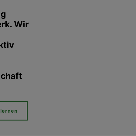
ng
rk. Wir
ktiv
schaft
lernen