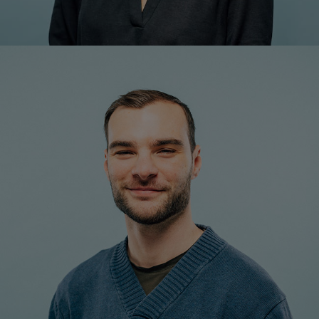
Maximilian Augustin, BA
Leitung Kommunikation
+43 1 7101077-13
Mobil: +43 664 197 25 82
m.augustin@respact.at