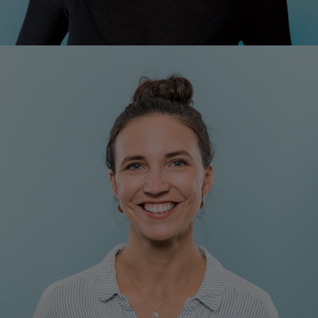
Natascha Rohe, MSc
Projektleitung Nachhaltige Innovation und CSR-
Reporting
+43 1 7101077-20
n.rohe@respact.at