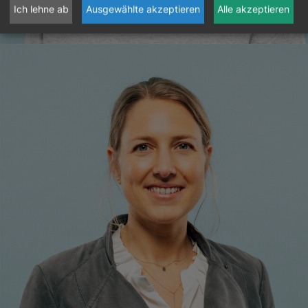
Ich lehne ab
Ausgewählte akzeptieren
Alle akzeptieren
Mag.
ª
Martina Gruber
Projektleitung TRIGOS
+43 1 7101077-12
m.gruber@trigos.at