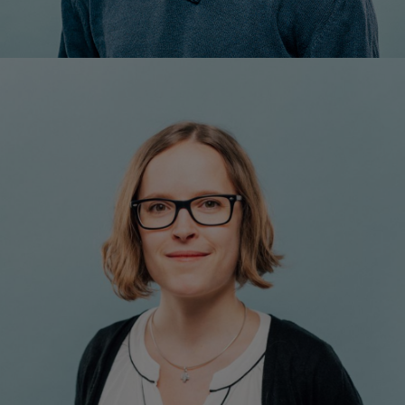
Madeleine Velan, MA
Leitung Inhalte & Angebote
+43 1 7101077-11
Mobil: +43 677/640 839 76
m.velan@respact.at