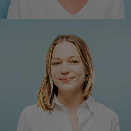
Rosa Unterweger, BSc
Projektmitarbeiterin Mitgliederentwicklung,
Kooperationen & csrTAG
+43 1 7101077-21
r.unterweger@respact.at