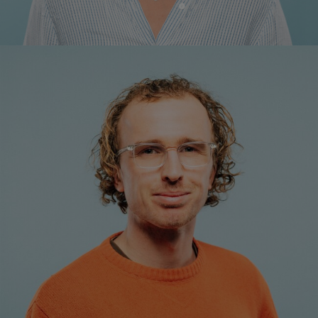
Emil Frauendorfer, BSc
Projektassistenz TRIGOS
+43 1 7101077-18
e.frauendorfer@trigos.at