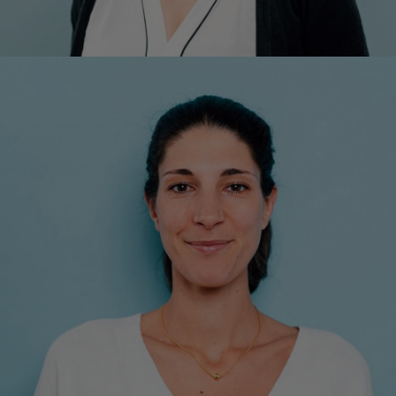
a
Mag.
Malina Lovrek, MA
Leitung Personalmanagement & Finanzen
+43 1 7101077-22
m.lovrek@respact.at