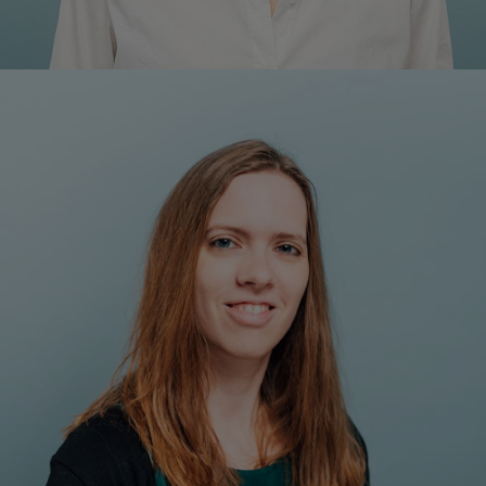
Daniela Resch, BSc
Mitarbeiterin Kommunikation
+43 1 7101077- 26
d.resch@respact.at