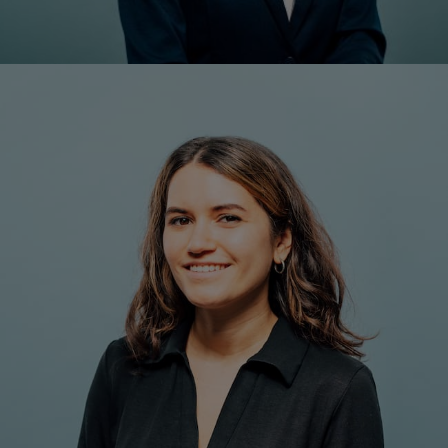
Fiona Gmeiner, MA
Leitung Mitgliederentwicklung, Kooperationen & csrTAG
+43 1 7101077-23
Mobil: +43 677/615 092 63
f.gmeiner@respact.at