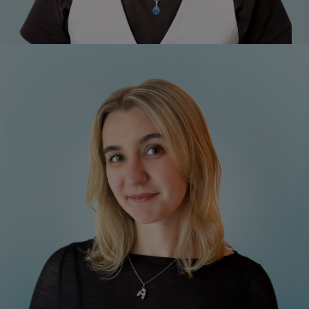
Alicia Kaplan, MA
Praktikantin csrTAG
+43 1 7101077-25
a.kaplan@respact.at