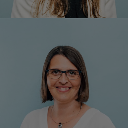
Marion Wunetich
Leitung Office Management
+43 1 7101077-15
m.wunetich@respact.at