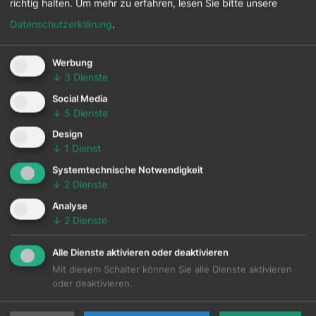
richtig halten.
Um mehr zu erfahren, lesen Sie bitte unsere
Datenschutzerklärung
.
Werbung
↓
3
Dienste
Social Media
↓
5
Dienste
Design
↓
1
Dienst
Alexander Fiedler, MSc
Systemtechnische Notwendigkeit
↓
2
Dienste
Projektleitung Regionalisierung
Analyse
+43 1 7101077-19
↓
2
Dienste
a.fiedler@respact.at
Alle Dienste aktivieren oder deaktivieren
Mit diesem Schalter können Sie alle Dienste aktivieren
oder deaktivieren.