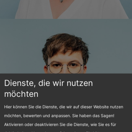
Patrick Hohenegger, MA
Projektmitarbeiter
Mitgliederentwicklung,
Dienste, die wir nutzen
Kooperationen & csrTAG
möchten
+43 1 7101077-14
p.hohenegger@respact.at
Hier können Sie die Dienste, die wir auf dieser Website nutzen
möchten, bewerten und anpassen. Sie haben das Sagen!
Aktivieren oder deaktivieren Sie die Dienste, wie Sie es für