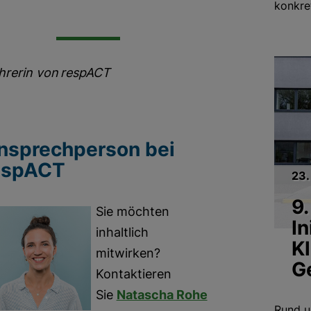
konkre
ührerin von respACT
nsprechperson bei
espACT
23.
9.
Sie möchten
In
inhaltlich
K
mitwirken?
G
Kontaktieren
Sie
Natascha Rohe
Rund u