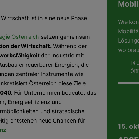
Mobil
 Wirtschaft ist in eine neue Phase
Wie kön
Mobilit
egie Österreich
setzen gemeinsam
Lösungen
ion der Wirtschaft.
Während der
wo brau
werbsfähigkeit
der Industrie mit
14.
Ausbau erneuerbarer Energien, die
ÖBB
ngen zentraler Instrumente wie
retisiert Österreich diese Ziele
2040.
Für Unternehmen bedeutet das
n, Energieeffizienz und
rmöglichkeiten und strategische
itig entstehen neue Chancen für
15. o
enz
.