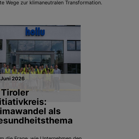
te Wege zur klimaneutralen Transformation.
 Juni 2026
 Tiroler
itiativkreis:
limawandel als
esundheitsthema
m die Frage, wie Unternehmen den