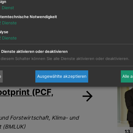
ign
ätzen.
1
Dienst
sterreich (Wien | Q3):
Ein
Nachhal
temtechnische Notwendigkeit
einz Felsner:
2
Dienste
Wettbe
 mit Expert*innen aus Wissenschaft,
Untern
lyse
2
Dienste
Breakt
usforderungen und Perspektiven der
Counci
e Dienste aktivieren oder deaktivieren
unsere
 diesem Schalter können Sie alle Dienste aktivieren oder deaktivieren.
b
Ausgewählte akzeptieren
Alle 
otprint (PCF,
nd Forstwirtschaft, Klima- und
ft (BMLUK)
13.