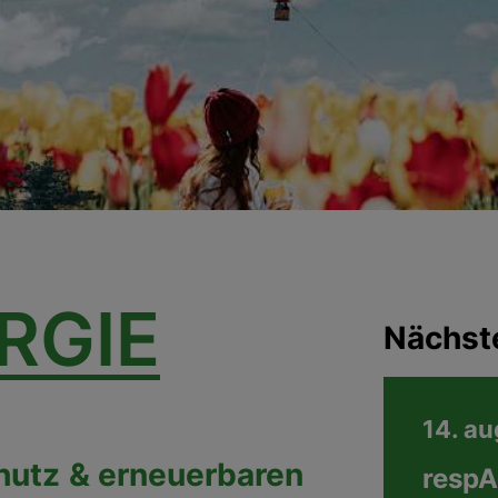
RGIE
Nächst
14. a
hutz
& erneuerbaren
respA