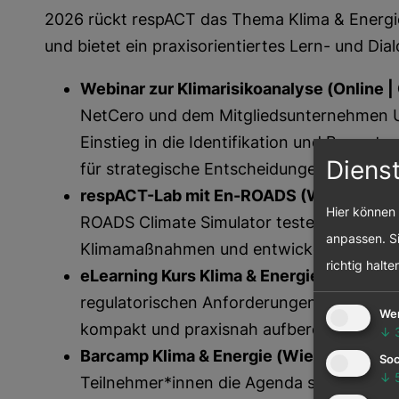
2026 rückt respACT das Thema Klima & Energie
und bietet ein praxisorientiertes Lern- und Di
Webinar zur Klimarisikoanalyse (Online | 
NetCero und dem Mitgliedsunternehmen UN
Einstieg in die Identifikation und Bewertu
Diens
für strategische Entscheidungen und Repo
respACT-Lab mit En-ROADS (Wien | Q2):
Hier können 
ROADS Climate Simulator testen Unterneh
anpassen. Si
Klimamaßnahmen und entwickeln evidenzba
richtig halte
eLearning Kurs Klima & Energie (Online |
regulatorischen Anforderungen, Klimastr
We
kompakt und praxisnah aufbereitet.
↓
Barcamp Klima & Energie (Wien | Q2):
Als
Soc
↓
Teilnehmer*innen die Agenda selbst. Der 