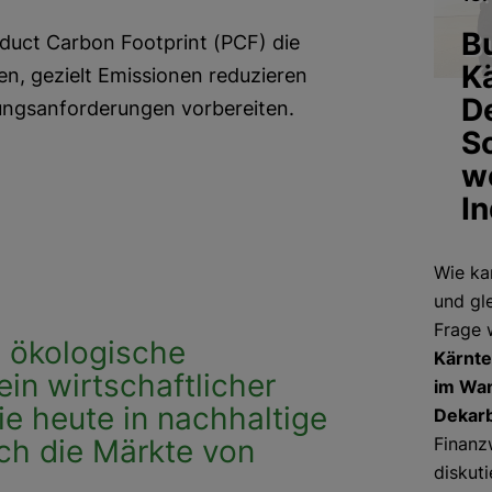
B
oduct Carbon Footprint (PCF) die
K
n, gezielt Emissionen reduzieren
D
rungsanforderungen vorbereiten.
Sc
w
In
Wie ka
und gl
Frage 
e ökologische
Kärnt
in wirtschaftlicher
im Wan
ie heute in nachhaltige
Dekarb
ich die Märkte von
Finanz
diskut