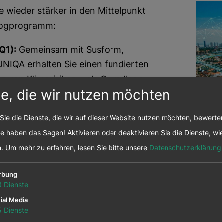
 wieder stärker in den Mittelpunkt
alogprogramm:
Q1):
Gemeinsam mit Susform,
IQA erhalten Sie einen fundierten
ng von Klimarisiken – als Grundlage
te, die wir nutzen möchten
14.
rting.
Im interaktiven Klimasimulator En-
W
Sie die Dienste, die wir auf dieser Website nutzen möchten, bewert
men die Wirkung globaler
2
e haben das Sagen! Aktivieren oder deaktivieren Sie die Dienste, wie
sierte Klimastrategien.
s
n.
Um mehr zu erfahren, lesen Sie bitte unsere
Datenschutzerklärung
 Q2):
Flexibles Lernen zu
al
ategien und Umsetzungsschritten –
W
rbung
3
Dienste
u
 „Unkonferenz“ gestalten die
ve
ial Media
5
Dienste
Fokus liegt auf Erfahrungsaustausch,
Kl