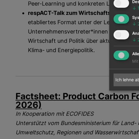
Des
Peer-Learning und konkreten Lösungsans
↓
respACT-Talk zum Wirtschaftsstandort Ö
Sys
etabliertes Format unter der Leitung von H
↓
Unternehmensvertreter*innen diskutieren
Ana
↓
Wirtschaft und Politik über aktuelle Hera
Klima- und Energiepolitik.
All
Mit
Ich lehne a
Factsheet: Product Carbon Fo
2026)
In Kooperation mit ECOFIDES
Unterstützt vom Bundesministerium für Land- u
Umweltschutz, Regionen und Wasserwirtscha