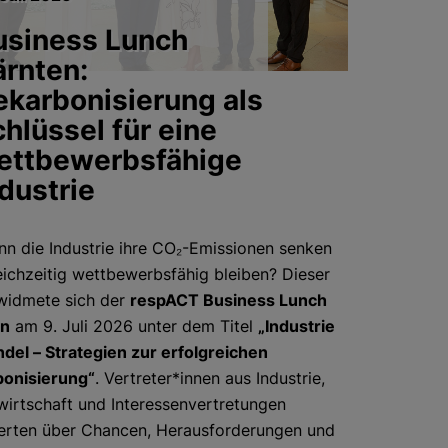
usiness Lunch
ärnten:
ekarbonisierung als
hlüssel für eine
ettbewerbsfähige
dustrie
nn die Industrie ihre CO₂-Emissionen senken
eichzeitig wettbewerbsfähig bleiben? Dieser
widmete sich der
respACT Business Lunch
en
am 9. Juli 2026 unter dem Titel
„Industrie
del – Strategien zur erfolgreichen
onisierung“
. Vertreter*innen aus Industrie,
wirtschaft und Interessenvertretungen
ierten über Chancen, Herausforderungen und