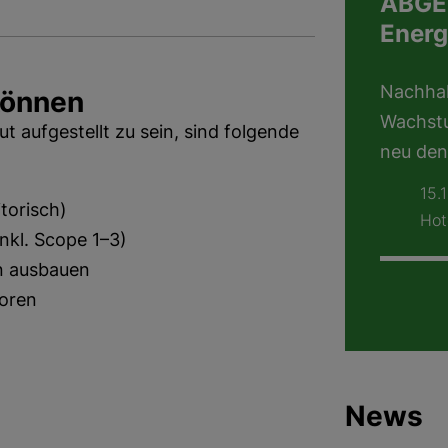
ABGES
Energ
Nachhal
können
Wachstu
t aufgestellt zu sein, sind folgende
neu de
15.
itorisch)
Hot
nkl. Scope 1–3)
en ausbauen
toren
News