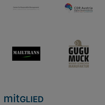
mit
GLIED