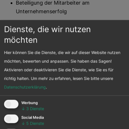
Beteiligung der Mitarbeiter am
Unternehmenserfolg
Sortiment
Dienste, die wir nutzen
möchten
Wahrnehmung der Verantwortung für die
gesamte Supply Chain der Produkte
Hier können Sie die Dienste, die wir auf dieser Website nutzen
Lieferanteneinbindung – Code of Conduct
möchten, bewerten und anpassen. Sie haben das Sagen!
als Mindestanforderung
Aktivieren oder deaktivieren Sie die Dienste, wie Sie es für
Produkte mit dem Label „Einfach
richtig halten.
Um mehr zu erfahren, lesen Sie bitte unsere
nachhaltiger“ erfüllen nachprüfbare
Datenschutzerklärung
.
Standards in den Kategorien Material,
Herstellung, Nutzung und Entsorgung
Werbung
↓
3
Dienste
Prozesse
Social Media
Ressourcen- und Energieeffizienz als
↓
5
Dienste