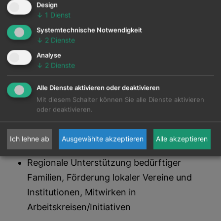
Grundprinzip
Design
↓
1
Dienst
Hoher Transportanteil Bahn
Systemtechnische Notwendigkeit
↓
2
Dienste
Transportoptimierung
Einsatz von Mehrwegverpackungen
Analyse
↓
2
Dienste
Ökologische Optimierung von
Verpackungsmaterial
Alle Dienste aktivieren oder deaktivieren
Lean Projekte zur Papierreduktion
Mit diesem Schalter können Sie alle Dienste aktivieren
oder deaktivieren.
Gesellschaft
Regional Wirken
Ich lehne ab
Ausgewählte akzeptieren
Alle akzeptieren
Regionale Unterstützung bedürftiger
Familien, Förderung lokaler Vereine und
Institutionen, Mitwirken in
Arbeitskreisen/Initiativen