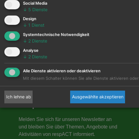
news
Social Media
LETTER
↓
5
Dienste
Design
Bleiben Sie informiert:
Erhalten Sie einmal im
↓
1
Dienst
Monat aktuelle Einblicke, Themen und
Systemtechnische Notwendigkeit
Aktivitäten von respACT.
↓
2
Dienste
Zusätzlich können Sie freiwillig
Analyse
↓
2
Dienste
Themenschwerpunkte auswählen – der
allgemeine Newsletter ist immer inkludiert.
Alle Dienste aktivieren oder deaktivieren
Mit diesem Schalter können Sie alle Dienste aktivieren oder
Ich lehne ab
Ausgewählte akzeptieren