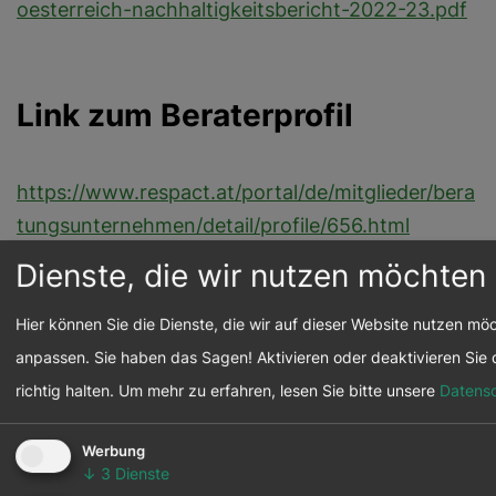
oesterreich-nachhaltigkeitsbericht-2022-23.pdf
Link zum Beraterprofil
https://www.respact.at/portal/de/mitglieder/bera
tungsunternehmen/detail/profile/656.html
Dienste, die wir nutzen möchten
zurück
Hier können Sie die Dienste, die wir auf dieser Website nutzen m
anpassen. Sie haben das Sagen! Aktivieren oder deaktivieren Sie di
richtig halten.
Um mehr zu erfahren, lesen Sie bitte unsere
Datensc
Werbung
↓
3
Dienste