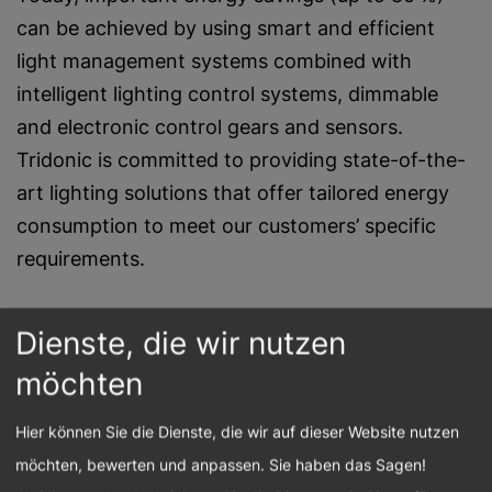
can be achieved by using smart and efficient
light management systems combined with
intelligent lighting control systems, dimmable
and electronic control gears and sensors.
Tridonic is committed to providing state-of-the-
art lighting solutions that offer tailored energy
consumption to meet our customers’ specific
requirements.
Highest quality and Safety
Dienste, die wir nutzen
Tridonic’s lighting solutions meet highest
möchten
standards in terms of quality, compliance, and
safety. All Tridonic products comply with
Hier können Sie die Dienste, die wir auf dieser Website nutzen
relevant standards and regulations (e.g.
möchten, bewerten und anpassen. Sie haben das Sagen!
ISO 9001, ISO 14001, ISO 50001, ISO 14025, and