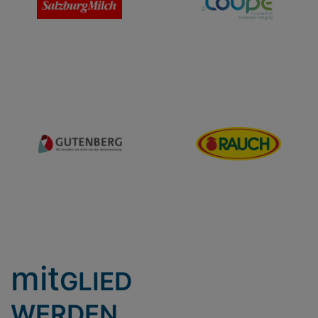
mit
GLIED
WERDEN