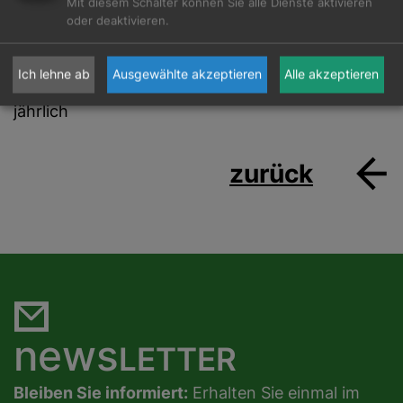
Mit diesem Schalter können Sie alle Dienste aktivieren
Veröffentlichung eines
oder deaktivieren.
Nachhaltigkeitsberichts
Ich lehne ab
Ausgewählte akzeptieren
Alle akzeptieren
jährlich
zurück
news
LETTER
Bleiben Sie informiert:
Erhalten Sie einmal im