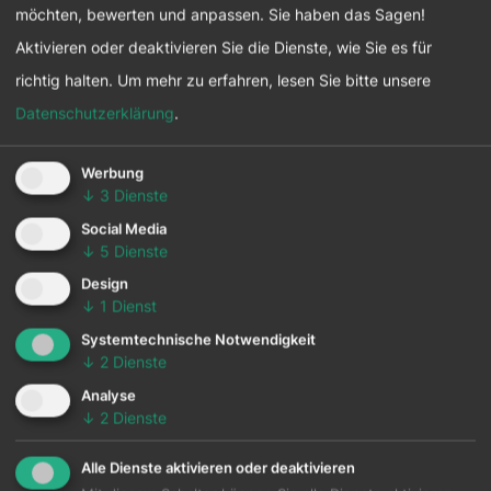
möchten, bewerten und anpassen. Sie haben das Sagen!
Summe von generierten
Aktivieren oder deaktivieren Sie die Dienste, wie Sie es für
Reduction-/Removal-Credits
richtig halten.
Um mehr zu erfahren, lesen Sie bitte unsere
Preis pro Credit/Tonne
Datenschutzerklärung
.
Summe der Erlöse für Förster
Anteil der Erlöse, die in den Wald reinvestiert
Werbung
wurden
↓
3
Dienste
Anpassung der Holznutzung (Ort, Art und
Social Media
Umfang der Eingriffe)
↓
5
Dienste
Schutz der Biodiversität
Design
↓
1
Dienst
Reichweite der
Tree.ly
Message (Events,
Systemtechnische Notwendigkeit
Erwähnungen von Kunden, etc.)
↓
2
Dienste
Reichweite von Bildungsmaßnahmen
Analyse
Traffic auf Projektregister
↓
2
Dienste
Alle Dienste aktivieren oder deaktivieren