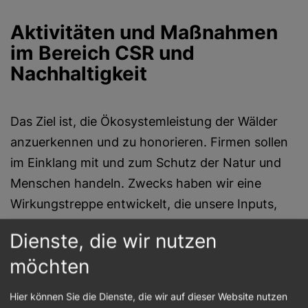
Aktivitäten und Maßnahmen
im Bereich CSR und
Nachhaltigkeit
Das Ziel ist, die Ökosystemleistung der Wälder
anzuerkennen und zu honorieren. Firmen sollen
im Einklang mit und zum Schutz der Natur und
Menschen handeln. Zwecks haben wir eine
Wirkungstreppe entwickelt, die unsere Inputs,
Outputs, Outcomes und schließlich den
Dienste, die wir nutzen
erwarteten Impact messbar macht. Ein Auszug
möchten
aus unseren quantitativen KPIs:
Hier können Sie die Dienste, die wir auf dieser Website nutzen
Hektar unter Vertrag