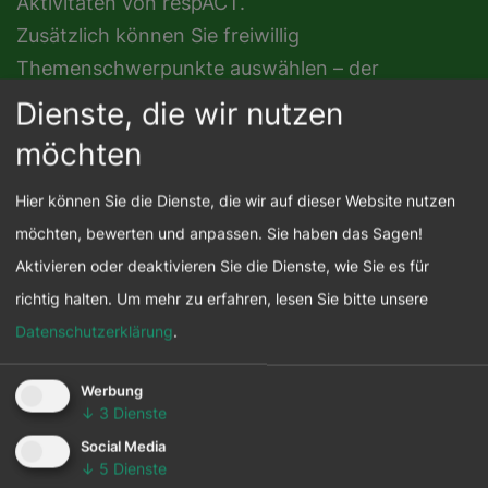
Aktivitäten von respACT.
Zusätzlich können Sie freiwillig
Themenschwerpunkte auswählen – der
allgemeine Newsletter ist immer inkludiert.
Dienste, die wir nutzen
möchten
Hier können Sie die Dienste, die wir auf dieser Website nutzen
möchten, bewerten und anpassen. Sie haben das Sagen!
Aktivieren oder deaktivieren Sie die Dienste, wie Sie es für
richtig halten.
Um mehr zu erfahren, lesen Sie bitte unsere
Datenschutzerklärung
.
Werbung
↓
3
Dienste
Social Media
↓
5
Dienste