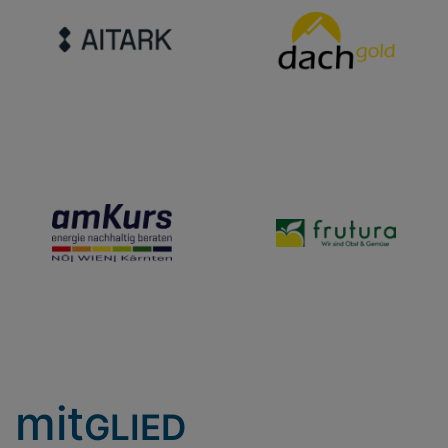
mit
GLIED