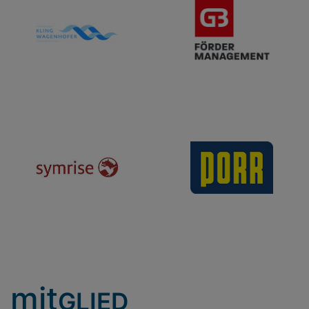
mit
GLIED