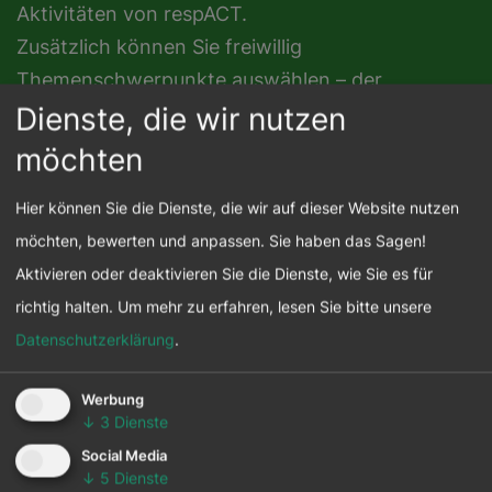
Aktivitäten von respACT.
Zusätzlich können Sie freiwillig
Themenschwerpunkte auswählen – der
Dienste, die wir nutzen
allgemeine Newsletter ist immer inkludiert.
möchten
Hier können Sie die Dienste, die wir auf dieser Website nutzen
möchten, bewerten und anpassen. Sie haben das Sagen!
Aktivieren oder deaktivieren Sie die Dienste, wie Sie es für
richtig halten.
Um mehr zu erfahren, lesen Sie bitte unsere
Datenschutzerklärung
.
Werbung
↓
3
Dienste
Social Media
↓
5
Dienste