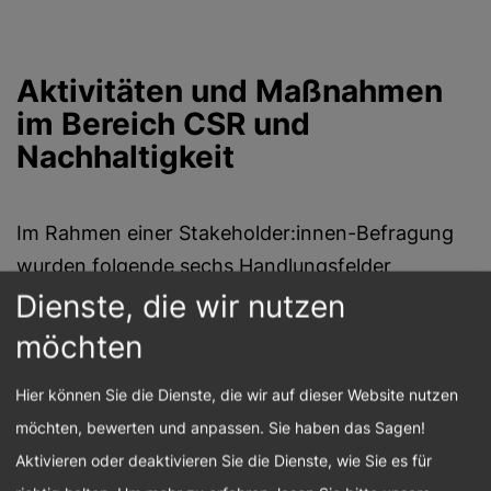
Aktivitäten und Maßnahmen
im Bereich CSR und
Nachhaltigkeit
Im Rahmen einer Stakeholder:innen-Befragung
wurden folgende sechs Handlungsfelder
identifiziert: Integrität & Compliance,
Dienste, die wir nutzen
Kundenfokus & Intelligence,
möchten
Mitarbeiter:innenförderung, -entwicklung & -
Hier können Sie die Dienste, die wir auf dieser Website nutzen
gesundheit, Diversität & Chancengleichheit,
möchten, bewerten und anpassen. Sie haben das Sagen!
Emissionen & Klimaschutz sowie
Aktivieren oder deaktivieren Sie die Dienste, wie Sie es für
gesellschaftliches Engagement. Unsere