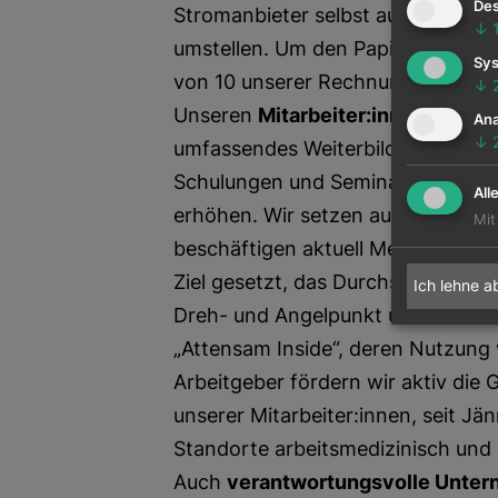
Des
Stromanbieter selbst auswählen 
↓
umstellen. Um den Papierverbrauch
Sys
von 10 unserer Rechnungen digital 
↓
Unseren
Mitarbeiter:innen
bieten 
Ana
↓
umfassendes Weiterbildungsprogr
Schulungen und Seminare, um die f
All
erhöhen. Wir setzen auf Diversitä
Mit
beschäftigen aktuell Menschen a
Ziel gesetzt, das Durchschnittsalte
Ich lehne a
Dreh- und Angelpunkt unserer int
„Attensam Inside“, deren Nutzung 
Arbeitgeber fördern wir aktiv die
unserer Mitarbeiter:innen, seit Jä
Standorte arbeitsmedizinisch und 
Auch
verantwortungsvolle Unte