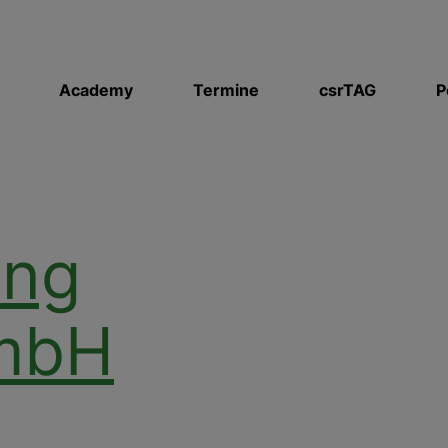
Academy
Termine
csrTAG
P
ung
mbH