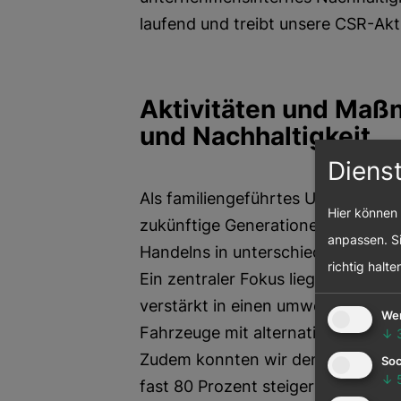
laufend und treibt unsere CSR-Akt
Aktivitäten und Maß
und Nachhaltigkeit
Diens
Als familiengeführtes Unternehmen
Hier können 
zukünftige Generationen und woll
anpassen. Si
Handelns in unterschiedlichen Be
richtig halte
Ein zentraler Fokus liegt dabei au
verstärkt in einen umweltfreundli
We
Fahrzeuge mit alternativen Antrie
↓
Zudem konnten wir den Anteil an 
Soc
↓
fast 80 Prozent steigern und jene