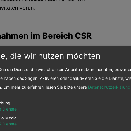
ivitäten voran.
nahmen im Bereich CSR
te, die wir nutzen möchten
 richten wir unseren Blick auf
Sie die Dienste, die wir auf dieser Website nutzen möchten, bewert
en die Auswirkungen unseres
e haben das Sagen! Aktivieren oder deaktivieren Sie die Dienste, wie
reichen bedenken.
n.
Um mehr zu erfahren, lesen Sie bitte unsere
Datenschutzerklärung
f Umwelt. Deshalb investieren wir
chen Fuhrpark und haben die Zahl der
rbung
bstechnologien auf 50 verdoppelt.
3
Dienste
ökologischen Reinigungsmitteln auf
ial Media
5
Dienste
 Standorte, an denen wir den