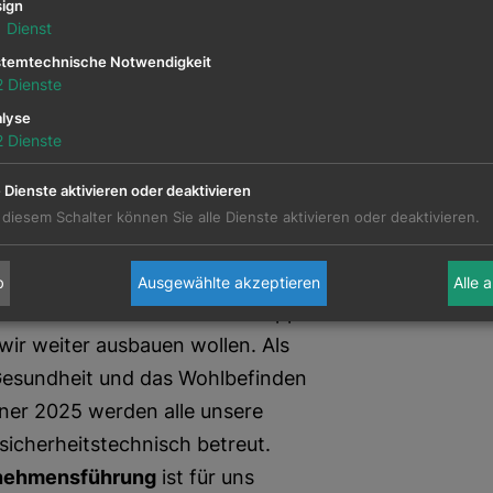
ign
können, auf 100 Prozent Ökostrom
1
Dienst
 zu reduzieren, werden bereits 7
temtechnische Notwendigkeit
ausgestellt.
2
Dienste
wir über die „Attensam Akademie“ ein
lyse
2
Dienste
amm mit Fachausbildungen,
achliche Qualifikation weiter zu
e Dienste aktivieren oder deaktivieren
t und Chancengleichheit,
 diesem Schalter können Sie alle Dienste aktivieren oder deaktivieren.
us 37 Nationen und haben uns zum
r und die Fluktuation zu reduzieren.
b
Ausgewählte akzeptieren
Alle 
ernen Kommunikation ist die App
wir weiter ausbauen wollen. Als
 Gesundheit und das Wohlbefinden
nner 2025 werden alle unsere
sicherheitstechnisch betreut.
rnehmensführung
ist für uns