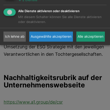
Alle Dienste aktivieren oder deaktivieren
Zuständig für CSR im
Mit diesem Schalter können Sie alle Dienste aktivieren
Unternehmen?
oder deaktivieren.
Ich lehne ab
Ausgewählte akzeptieren
Alle akzeptieren
Das ESG Team steuert und koordiniert die
Umsetzung der ESG Strategie mit den jeweiligen
Verantwortlichen in den Tochtergesellschaften.
Nachhaltigkeitsrubrik auf der
Unternehmenswebseite
https://www.a1.group/de/csr