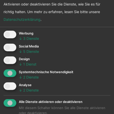
Aktivieren oder deaktivieren Sie die Dienste, wie Sie es für
richtig halten.
Um mehr zu erfahren, lesen Sie bitte unsere
Datenschutzerklärung
.
Werbung
↓
3
Dienste
Social Media
↓
5
Dienste
Design
↓
1
Dienst
Systemtechnische Notwendigkeit
↓
2
Dienste
Analyse
↓
2
Dienste
Alle Dienste aktivieren oder deaktivieren
Mit diesem Schalter können Sie alle Dienste aktivieren
oder deaktivieren.