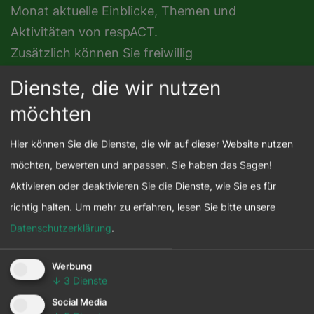
Monat aktuelle Einblicke, Themen und
Aktivitäten von respACT.
Zusätzlich können Sie freiwillig
Themenschwerpunkte auswählen – der
Dienste, die wir nutzen
allgemeine Newsletter ist immer inkludiert.
möchten
Hier können Sie die Dienste, die wir auf dieser Website nutzen
möchten, bewerten und anpassen. Sie haben das Sagen!
Aktivieren oder deaktivieren Sie die Dienste, wie Sie es für
richtig halten.
Um mehr zu erfahren, lesen Sie bitte unsere
Datenschutzerklärung
.
Werbung
↓
3
Dienste
Social Media