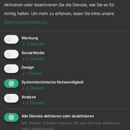
Aktivieren oder deaktivieren Sie die Dienste, wie Sie es für
richtig halten.
Um mehr zu erfahren, lesen Sie bitte unsere
Datenschutzerklärung
.
Werbung
↓
3
Dienste
Social Media
↓
5
Dienste
Design
↓
1
Dienst
Systemtechnische Notwendigkeit
↓
2
Dienste
Analyse
↓
2
Dienste
Alle Dienste aktivieren oder deaktivieren
Mit diesem Schalter können Sie alle Dienste aktivieren
oder deaktivieren.