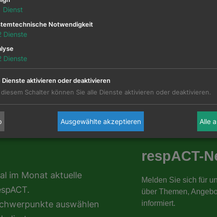
1
Dienst
temtechnische Notwendigkeit
2
Dienste
zurück
lyse
2
Dienste
e Dienste aktivieren oder deaktivieren
 diesem Schalter können Sie alle Dienste aktivieren oder deaktivieren.
b
Ausgewählte akzeptieren
Alle 
al im Monat aktuelle
espACT.
nschwerpunkte auswählen