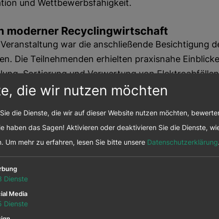
ation und Wettbewerbsfähigkeit.
sen moderner Recyclingwirtschaft
 Veranstaltung war die anschließende Besichtigung d
en. Die Teilnehmenden erhielten praxisnahe Einblicke
ng, Sortierung und Verwertung von Elektroabfällen
te, die wir nutzen möchten
bfällen. Die Führung machte sichtbar, wie technologi
eislaufsysteme dazu beitragen, wertvolle Rohstoffe
Sie die Dienste, die wir auf dieser Website nutzen möchten, bewert
tbelastungen zu reduzieren.
e haben das Sagen! Aktivieren oder deaktivieren Sie die Dienste, wie
n.
Um mehr zu erfahren, lesen Sie bitte unsere
Datenschutzerklärung
ale Vernetzung
stand vor allem der persönliche Austausch im Mittel
rbung
igkeitsfrühstück bot den Teilnehmenden die Möglich
3
Dienste
nternehmensvertreter*innen zu vernetzen, Erfahrun
ial Media
die eigene Nachhaltigkeitspraxis mitzunehmen.
5
Dienste
ign