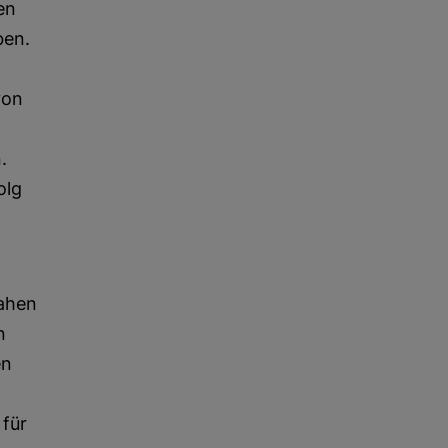
en
ben.
von
.
olg
nahen
n
en
für