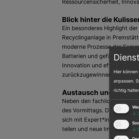
Ressourcensicherheit, Innov
Blick hinter die Kulis
Ein besonderes Highlight der
Recyclinganlage in Premstätt
moderne Prozesse der Sammlu
Diens
Batterien und gefährlichen A
Innovation und effiziente Kr
Hier können 
zurückzugewinnen und Umwel
anpassen. Si
richtig halte
Austausch und region
Neben den fachlichen Inputs 
We
des Vormittags. Das Nachhalt
↓
sich mit Expert*innen und U
Soc
teilen und neue Impulse für 
↓
Des