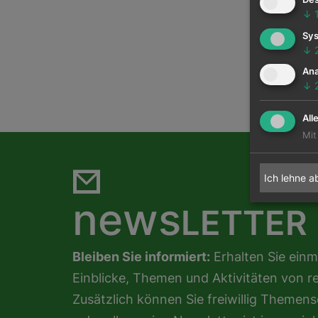
↓
Sys
↓
Ana
↓
All
Mit
Ich lehne a
news
LETTER
Bleiben Sie informiert:
Erhalten Sie einm
Einblicke, Themen und Aktivitäten von r
Zusätzlich können Sie freiwillig Theme