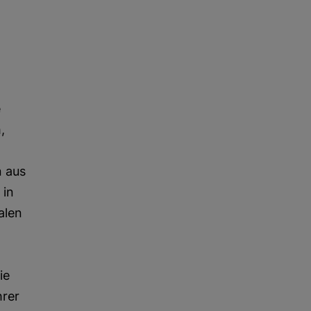
e
,
 aus
 in
alen
ie
hrer