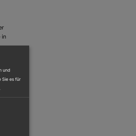
er
 in
,
sche
en und
 Sie es für
.
punkt
keit,
gen zu