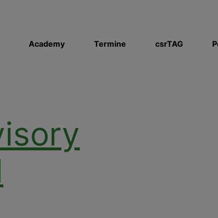
Academy
Termine
csrTAG
P
isory
H