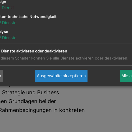
ign
1
Dienst
temtechnische Notwendigkeit
nagementkarriere zurück und steuerte
2
Dienste
nergy Portfolios eines
lyse
2
Dienste
wo er über zehn Jahre auch die
ndustrie leitete.
e Dienste aktivieren oder deaktivieren
n & Risk Management Certificate der
 diesem Schalter können Sie alle Dienste aktivieren oder deaktivieren.
 Seine analytischen Fähigkeiten, eine
ich strategische
b
Ausgewählte akzeptieren
Alle 
Management in den USA und
 Strategie und Business
hen Grundlagen bei der
r Rahmenbedingungen in konkreten