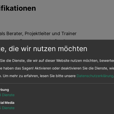
fikationen
ls Berater, Projektleiter und Trainer
 und der Energiewirtschaft mit.
te, die wir nutzen möchten
ierung und der Leitung von
nd der Implementierung von
Sie die Dienste, die wir auf dieser Website nutzen möchten, bewert
ndustriellen Umfeld bringt er
e haben das Sagen! Aktivieren oder deaktivieren Sie die Dienste, wie
en ein. Eine internationale
n.
Um mehr zu erfahren, lesen Sie bitte unsere
Datenschutzerklärung
 Business schafft die Grundlage für
rbung
indet weltweite Anwendung, wenn es
3
Dienste
er-Interessen in
ial Media
5
Dienste
eren.