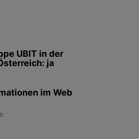
ppe UBIT in der
terreich: ja
rmationen im Web
om