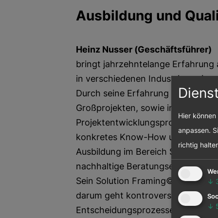
Ausbildung und Quali
Heinz
Nusser (Geschäftsführer)
bringt jahrzehntelange Erfahrung a
in verschiedenen Industriezweigen
Diens
Durch seine Erfahrung in der Initi
Großprojekten, sowie im Design u
Hier können 
Projektentwicklungsprozessen im i
anpassen. Si
konkretes Know-How und Erfahrung
richtig halte
Ausbildung im Bereich Sustainable
nachhaltige Beratungsergebnisse.
We
Sein Solution Framing© Ansatz f
↓
darum geht kontroverse Stakehold
Soc
↓
Entscheidungsprozesse zu integri