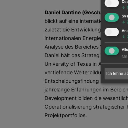
Des
↓
Daniel Dantine (Geschäftsführer)
Sys
blickt auf eine internationale Ma
↓
zuletzt die Entwicklung des New E
Ana
↓
internationalen Energiekonzerns, 
Analyse des Bereiches Wasserstoffi
All
Daniel hält das Strategic Decisio
Mit
University of Texas in Austin/USA.
vertiefende Weiterbildung im Bere
Ich lehne a
Entscheidungsfindung und Risk 
jahrelange Erfahrungen im Bereich
Development bilden die wesentlic
Operationalisierung strategische
Projektportfolios.