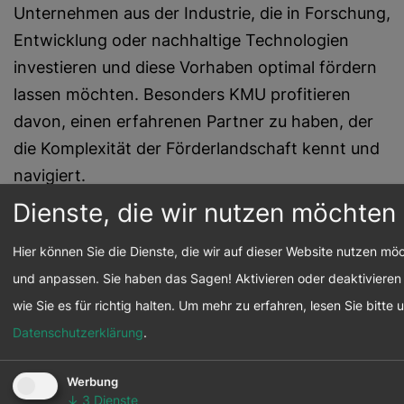
Unternehmen aus der Industrie, die in Forschung,
Entwicklung oder nachhaltige Technologien
investieren und diese Vorhaben optimal fördern
lassen möchten. Besonders KMU profitieren
davon, einen erfahrenen Partner zu haben, der
die Komplexität der Förderlandschaft kennt und
navigiert.
Innovative Unternehmen & Start-ups
Wer neue
Dienste, die wir nutzen möchten
Produkte, Prozesse oder Technologien
Hier können Sie die Dienste, die wir auf dieser Website nutzen m
entwickelt, hat oft mehr Förderpotenzial als
und anpassen. Sie haben das Sagen! Aktivieren oder deaktivieren 
vermutet. Ich helfe dabei, dieses Potenzial zu
wie Sie es für richtig halten.
Um mehr zu erfahren, lesen Sie bitte 
erkennen und konsequent zu nutzen.
Datenschutzerklärung
.
Unternehmen mit Nachhaltigkeitsambitionen
Investitionen in Umwelt, Energie und nachhaltige
Werbung
Infrastruktur sind häufig förderfähig. Ich
↓
3
Dienste