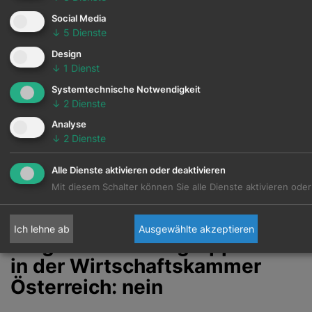
unterstütze Unternehmen dabei, ihre
Social Media
Nachhaltigkeitsstrategie mit der richtigen
↓
5
Dienste
Förderung zu verbinden.
Design
↓
1
Dienst
Steuerberater & Wirtschaftstreuhänder
Systemtechnische Notwendigkeit
Kanzleien, die ihren Mandanten einen
↓
2
Dienste
umfassenden Service bieten möchten, finden in
Analyse
mir eine verlässliche Kooperationspartnerin.
↓
2
Dienste
Gemeinsam schaffen wir echten Mehrwert – für
Alle Dienste aktivieren oder deaktivieren
Ihre Mandanten und Ihre Kanzlei.
Mit diesem Schalter können Sie alle Dienste aktivieren oder
Ich lehne ab
Ausgewählte akzeptieren
Mitglied der Fachgruppe UBIT
in der Wirtschaftskammer
Österreich: nein