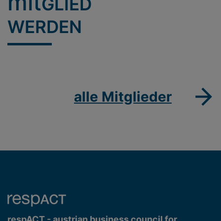
mit
GLIED
WERDEN
alle Mitglieder
respACT - austrian business council for