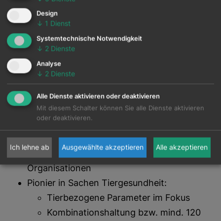
Ausgezeichnet mit EcoVadis Silber-Medaille
Design
für nachhaltige Unternehmensführung 2025
↓
1
Dienst
Kununu „Top Companies 2025“
Systemtechnische Notwendigkeit
↓
2
Dienste
Quality Award Market Institut 2024: Platz 5
von Salzburgs besten Arbeitgebern
Analyse
↓
2
Dienste
Umfassende Förderung der Aus- und
Weiterbildung unserer Mitarbeiterinnen und
Alle Dienste aktivieren oder deaktivieren
Mitarbeiter
Mit diesem Schalter können Sie alle Dienste aktivieren
oder deaktivieren.
Hauseigenes Lehrlingsprogramm zur
Ausbildung unserer Nachwuchskräfte
Ich lehne ab
Ausgewählte akzeptieren
Alle akzeptieren
Unterstützung ausgewählter sozialer
Organisationen
Pionier in Sachen Tiergesundheit:
Tierbezogene Parameter im Fokus
Kombinationshaltung bzw. mind. 120