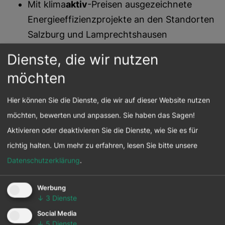
Mit klima
aktiv
-Preisen ausgezeichnete
Energieeffizienzprojekte an den Standorten
Salzburg und Lamprechtshausen
Verpackungsoptimierungen, z.B.
Dienste, die wir nutzen
Monomaterial Käsescheibenverpackungen,
möchten
Reduktion des Materialeinsatzes
Kooperationen mit sozialen Partnern und
Hier können Sie die Dienste, die wir auf dieser Website nutzen
Too Good To Go, um einen Beitrag zur
möchten, bewerten und anpassen. Sie haben das Sagen!
Reduktion von Lebensmittelabfällen zu
Aktivieren oder deaktivieren Sie die Dienste, wie Sie es für
leisten
richtig halten.
Um mehr zu erfahren, lesen Sie bitte unsere
Wissenschaftlich fundiertes Klimaziel
Datenschutzerklärung
.
Forschungsprojekt
mit der BOKU Wien
bestätigt die hervorragende Ökobilanz und
Werbung
↓
3
Dienste
wertvollen Ökosystemleistungen der
Social Media
Milcherzeugung der SalzburgMilch
↓
5
Dienste