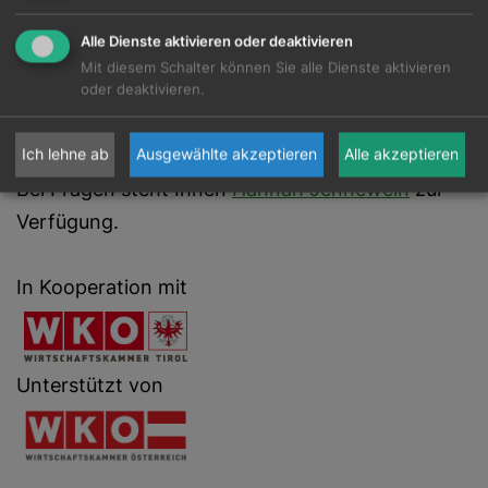
des nachhaltigen Wirtschaftens in den
Alle Dienste aktivieren oder deaktivieren
Bundesländern zu stärken und den Austausch
Mit diesem Schalter können Sie alle Dienste aktivieren
unter respACT-Mitgliedern und weiteren
oder deaktivieren.
Interessierten in den Regionen zu ermöglichen.
Ich lehne ab
Ausgewählte akzeptieren
Alle akzeptieren
Bei Fragen steht Ihnen
Hannah Jennewein
zur
Verfügung.
In Kooperation mit
Unterstützt von