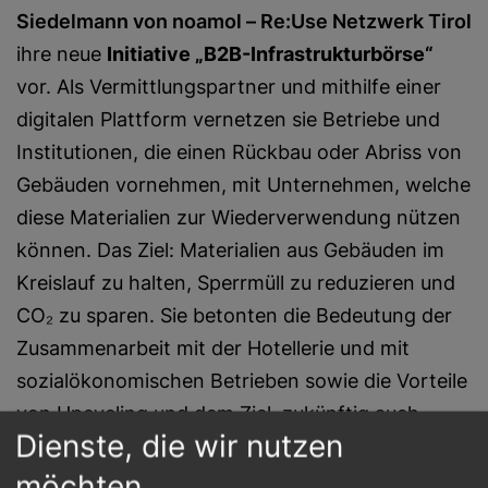
Siedelmann von noamol – Re:Use Netzwerk Tirol
ihre neue
Initiative „B2B-Infrastrukturbörse“
vor. Als Vermittlungspartner und mithilfe einer
digitalen Plattform vernetzen sie Betriebe und
Institutionen, die einen Rückbau oder Abriss von
Gebäuden vornehmen, mit Unternehmen, welche
diese Materialien zur Wiederverwendung nützen
können. Das Ziel: Materialien aus Gebäuden im
Kreislauf zu halten, Sperrmüll zu reduzieren und
CO₂ zu sparen. Sie betonten die Bedeutung der
Zusammenarbeit mit der Hotellerie und mit
sozialökonomischen Betrieben sowie die Vorteile
von Upcycling und dem Ziel, zukünftig auch
Dienste, die wir nutzen
(Innen-)Architekturbüros im Netzwerk
miteinzubinden.
möchten