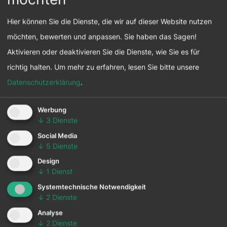
Hier können Sie die Dienste, die wir auf dieser Website nutzen
Nach den Vorträgen hatten die
möchten, bewerten und anpassen. Sie haben das Sagen!
Teilnehmer*innen die Gelegenheit, sich bei einem
Aktivieren oder deaktivieren Sie die Dienste, wie Sie es für
gemeinsamen Frühstück auszutauschen und zu
richtig halten.
Um mehr zu erfahren, lesen Sie bitte unsere
vernetzen. Die Veranstaltung bot wie immer eine
Datenschutzerklärung
.
wertvolle Gelegenheit, um Ideen und Best
Practices zu teilen sowie Inspiration und
Werbung
Motivation zu sammeln.
↓
3
Dienste
Social Media
↓
5
Dienste
Über die Veranstaltung
Design
Dieses Veranstaltungsformat wird dreimal pro
↓
1
Dienst
Jahr als Kooperation zwischen der
Systemtechnische Notwendigkeit
Wirtschaftskammer Tirol und respACT
↓
2
Dienste
durchgeführt. Es ist Teil der respACT-
Analyse
Regionalisierungsoffensive, um Schwerpunkte
↓
2
Dienste