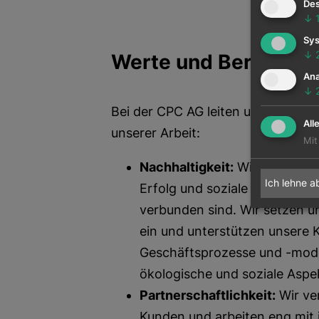
Des
↓
Sys
↓
Werte und Beraterha
Ana
↓
Bei der CPC AG leiten uns folgen
All
unserer Arbeit:
Mit
Nachhaltigkeit:
Wir sind davo
Ich lehne a
Erfolg und soziale Verantwor
verbunden sind. Wir setzen u
ein und unterstützen unsere 
Geschäftsprozesse und -model
ökologische und soziale Aspe
Partnerschaftlichkeit:
Wir ve
Kunden und arbeiten eng mi