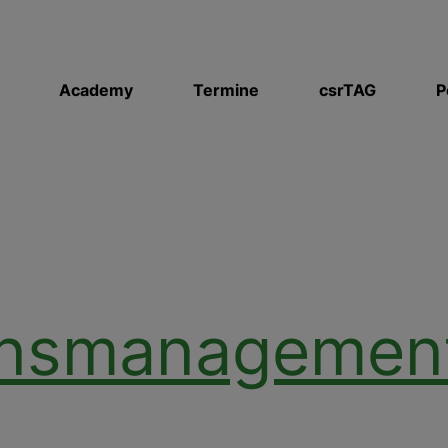
Academy
Termine
csrTAG
P
nsmanagemen