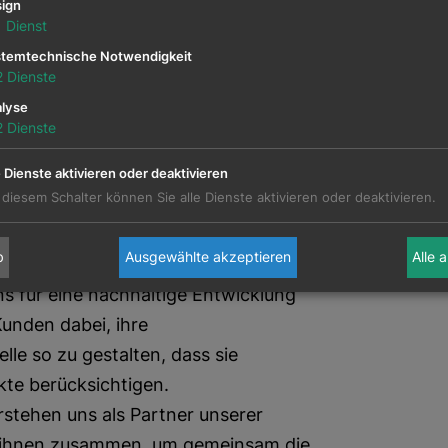
ign
1
Dienst
temtechnische Notwendigkeit
2
Dienste
ltungen
lyse
2
Dienste
de Werte und Überzeugungen in
e Dienste aktivieren oder deaktivieren
 diesem Schalter können Sie alle Dienste aktivieren oder deaktivieren.
n überzeugt, dass wirtschaftlicher
b
Ausgewählte akzeptieren
Alle 
tung untrennbar miteinander
ns für eine nachhaltige Entwicklung
Kunden dabei, ihre
le so zu gestalten, dass sie
kte berücksichtigen.
rstehen uns als Partner unserer
t ihnen zusammen, um gemeinsam die