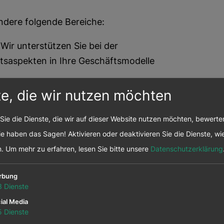
ndere folgende Bereiche:
Wir unterstützen Sie bei der
itsaspekten in Ihre Geschäftsmodelle
egleiten Sie bei der Digitalisierung
te, die wir nutzen möchten
elfen Ihnen, die Potenziale neuer
Sie die Dienste, die wir auf dieser Website nutzen möchten, bewert
ltige Entwicklung zu nutzen.
e haben das Sagen! Aktivieren oder deaktivieren Sie die Dienste, wie
tützen Sie bei der Entwicklung einer
n.
Um mehr zu erfahren, lesen Sie bitte unsere
Datenschutzerklärung
Nachhaltigkeit, Innovation und
rbung
3
Dienste
ung und unserem umfassenden Know-
ial Media
ür eine erfolgreiche und nachhaltige
5
Dienste