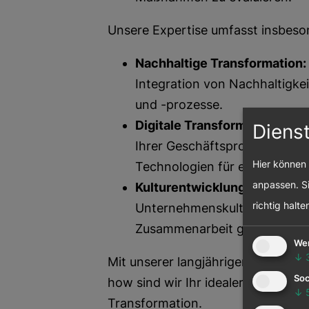
Unsere Expertise umfasst insbeso
Nachhaltige Transformation:
Integration von Nachhaltigke
und -prozesse.
Digitale Transformation:
Wir b
Diens
Ihrer Geschäftsprozesse und h
Hier können 
Technologien für eine nachha
anpassen. Si
Kulturentwicklung:
Wir unters
richtig halte
Unternehmenskultur, die von 
Zusammenarbeit geprägt ist.
We
↓
Mit unserer langjährigen Erfahr
Soc
how sind wir Ihr idealer Partner f
↓
Transformation.