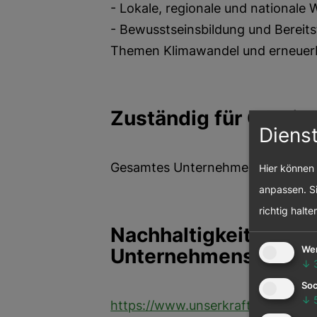
- Lokale, regionale und nationale
- Bewusstseinsbildung und Bereits
Themen Klimawandel und erneuer
Zuständig für CSR i
Diens
Gesamtes Unternehmen
Hier können 
anpassen. Si
richtig halte
Nachhaltigkeitsrubrik
We
Unternehmenswebse
↓
Soc
↓
https://www.unserkraftwerk.at/nac