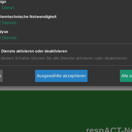
ign
1
Dienst
temtechnische Notwendigkeit
den Anspruchsgruppen
2
Dienste
lyse
2
Dienste
e Dienste aktivieren oder deaktivieren
 diesem Schalter können Sie alle Dienste aktivieren oder deaktivieren.
b
Ausgewählte akzeptieren
Alle 