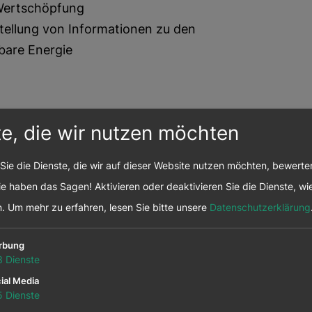
 Wertschöpfung
tellung von Informationen zu den
bare Energie
m Unternehmen?
te, die wir nutzen möchten
Sie die Dienste, die wir auf dieser Website nutzen möchten, bewert
e haben das Sagen! Aktivieren oder deaktivieren Sie die Dienste, wie
n.
Um mehr zu erfahren, lesen Sie bitte unsere
Datenschutzerklärung
 auf der
rbung
ite
3
Dienste
ial Media
5
Dienste
hhaltigkeit/