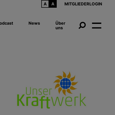
ARCHIV
MITGLIEDERLOGIN
odcast
News
Über
uns