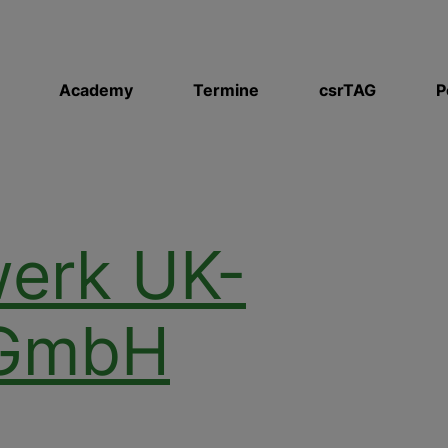
Academy
Termine
csrTAG
P
werk UK-
 GmbH