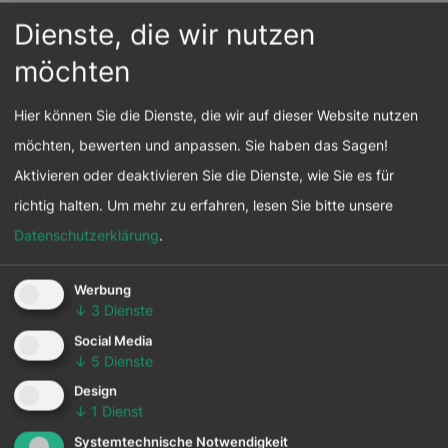
Dienste, die wir nutzen
Aktivitäten und Maßnahmen
im Bereich CSR und
möchten
Nachhaltigkeit
Hier können Sie die Dienste, die wir auf dieser Website nutzen
möchten, bewerten und anpassen. Sie haben das Sagen!
Folgende Aktivitäten gibt es seit Anbeginn, weitere
Aktivieren oder deaktivieren Sie die Dienste, wie Sie es für
sind nach und nach dazugekommen:
richtig halten.
Um mehr zu erfahren, lesen Sie bitte unsere
Datenschutzerklärung
.
der Mensch steht im Mittelpunkt
papierloses Büro
Werbung
Berichte und Gutachten in elektronischer Form
↓
3
Dienste
Work where you live - eine effiziente
Social Media
↓
5
Dienste
Bürokommunikation macht es möglich
Design
faircheck Campus - lebenslanges Lernen in der
↓
1
Dienst
Firma
Systemtechnische Notwendigkeit