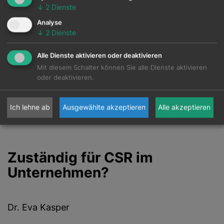
Videobegutachtung von Sachschäden statt
↓
2
Dienste
Begutachtung vor Ort und (echte) digitale
Analyse
↓
2
Dienste
Prozesse, wo sinnvoll und möglich.
Weiterfairwertung von Wirtschaftsgütern
Alle Dienste aktivieren oder deaktivieren
(Upcycling von Schadenware,
Mit diesem Schalter können Sie alle Dienste aktivieren
oder deaktivieren.
Weiterverwertung von E-Geräten)
fairLesen in Kooperation mit Schulen aus der
Ich lehne ab
Ausgewählte akzeptieren
Alle akzeptieren
Umgebung
Zuständig für CSR im
Unternehmen?
Dr. Eva Kasper