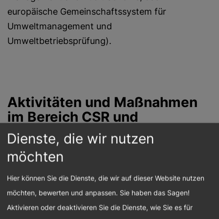
europäische Gemeinschaftssystem für
Umweltmanagement und
Umweltbetriebsprüfung).
Aktivitäten und Maßnahmen
im Bereich CSR und
Nachhaltigkeit
Dienste, die wir nutzen
möchten
Die CSR-Hauptaktivitäten sind
Hier können Sie die Dienste, die wir auf dieser Website nutzen
Die Forschungsförderung mit dem
möchten, bewerten und anpassen. Sie haben das Sagen!
„Jubiläumsfonds für die Förderung von
Aktivieren oder deaktivieren Sie die Dienste, wie Sie es für
Forschungs- und Lehraufgaben der Wissen­