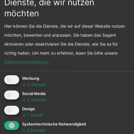
Dienste, die wir nutzen
Unsere Ausgangspunkte sind die Chancen, die
möchten
sich mit dem Thema Nachhaltigkeit für
Hier können Sie die Dienste, die wir auf dieser Website nutzen
Unternehmen ergeben.
möchten, bewerten und anpassen. Sie haben das Sagen!
Nachhaltigkeit ist ein Begeisterungsfaktor und
Aktivieren oder deaktivieren Sie die Dienste, wie Sie es für
hat das Potenzial Unternehmen nach vorne zu
richtig halten.
Um mehr zu erfahren, lesen Sie bitte unsere
bringen.
Datenschutzerklärung
.
Die Begeisterung der Mitarbeiter:innen, der
Unterschied für Kund:innen, Innovation in
Werbung
Bereichen die zukunftsentscheidend sind und die
↓
3
Dienste
Gewissheit das Richtige zu tun – daran arbeiten
Social Media
wir gemeinsam mit Führungskräften und
↓
5
Dienste
Mitarbeiter:innen des Unternehmens
Design
↓
1
Dienst
Systemtechnische Notwendigkeit
↓
2
Dienste