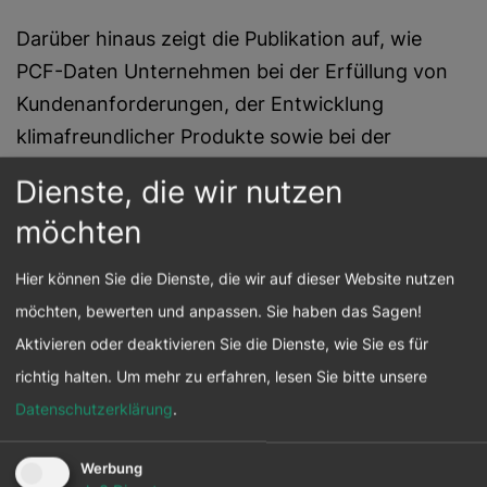
Darüber hinaus zeigt die Publikation auf, wie
PCF-Daten Unternehmen bei der Erfüllung von
Kundenanforderungen, der Entwicklung
klimafreundlicher Produkte sowie bei der
Vorbereitung auf regulatorische Entwicklungen
Dienste, die wir nutzen
unterstützen können.
möchten
Gemeinsam mit ECOFIDES
Hier können Sie die Dienste, die wir auf dieser Website nutzen
entwickelt
möchten, bewerten und anpassen. Sie haben das Sagen!
Aktivieren oder deaktivieren Sie die Dienste, wie Sie es für
Das Factsheet entstand in Zusammenarbeit mit
richtig halten.
Um mehr zu erfahren, lesen Sie bitte unsere
ECOFIDES Consulting GmbH
und bündelt
Datenschutzerklärung
.
aktuelles Fachwissen zu Produktbilanzierung und
Klimamanagement in kompakter Form. Ziel ist es,
Werbung