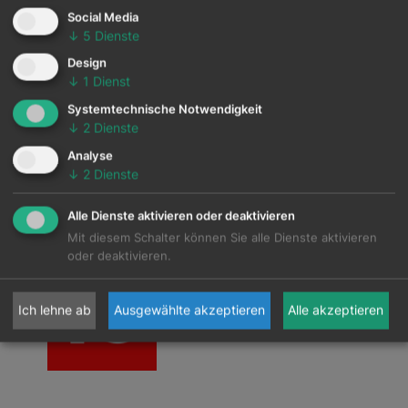
Social Media
↓
5
Dienste
Design
↓
1
Dienst
Systemtechnische Notwendigkeit
↓
2
Dienste
Analyse
↓
2
Dienste
Alle Dienste aktivieren oder deaktivieren
Mit diesem Schalter können Sie alle Dienste aktivieren
oder deaktivieren.
Ich lehne ab
Ausgewählte akzeptieren
Alle akzeptieren