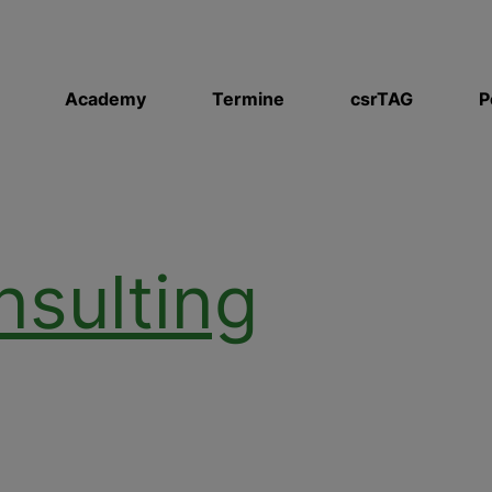
Academy
Termine
csrTAG
P
nsulting