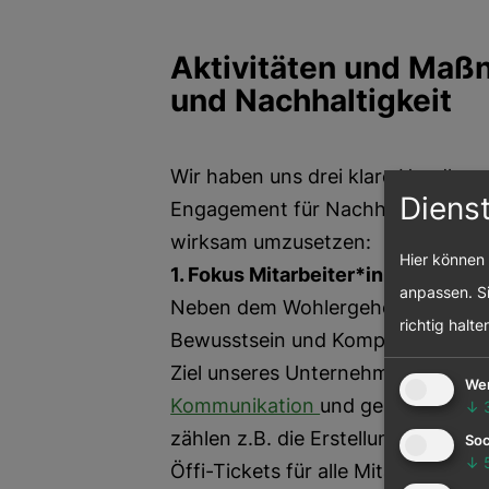
Aktivitäten und Maß
und Nachhaltigkeit
Wir haben uns drei klare Handlung
Diens
Engagement für Nachhaltigkeit un
wirksam umzusetzen:
Hier können 
1. Fokus Mitarbeiter*innen:
anpassen. Si
Neben dem Wohlergehen unserer Mi
richtig halte
Bewusstsein und Kompetenz im Ber
Ziel unseres Unternehmens. Dafür
We
Kommunikation
und gezielte Wei
↓
zählen z.B. die Erstellung einer e
Soc
↓
Öffi-Tickets für alle Mitarbeiter*