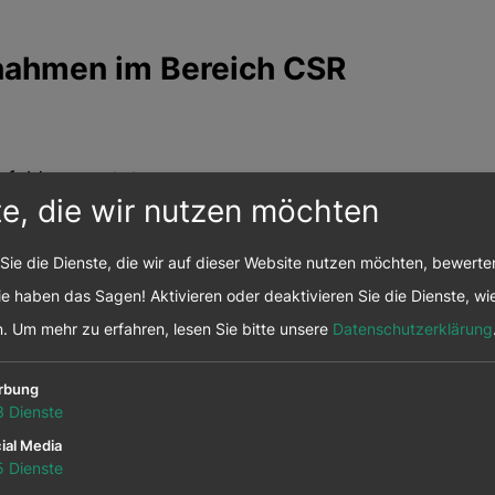
nahmen im Bereich CSR
sfelder gesetzt, um unser
te, die wir nutzen möchten
d gesellschaftliche Verantwortung
Sie die Dienste, die wir auf dieser Website nutzen möchten, bewert
e haben das Sagen! Aktivieren oder deaktivieren Sie die Dienste, wie
tarbeiter*innen ist der Aufbau von
n.
Um mehr zu erfahren, lesen Sie bitte unsere
Datenschutzerklärung
eich Nachhaltigkeit ein zentrales
 fördern wir
transparente interne
rbung
terbildung. Zu unseren Maßnahmen
3
Dienste
igenen CO
-Bilanz, die Übernahme des
₂
ial Media
5
Dienste
innen sowie regelmäßige ESG-