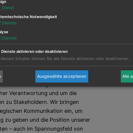
ign
i Workshops mit easyESG sowie die
1
Dienst
n zur „Certified Sustainability
temtechnische Notwendigkeit
 PRVA (Public Relations Verband
2
Dienste
e Kolleginnen die Ausbildung zum
lyse
2
Dienste
iert.
e Dienste aktivieren oder deaktivieren
erausfordernden Situationen mit
 diesem Schalter können Sie alle Dienste aktivieren oder deaktivieren.
ärken – etwa in
sen, Rechtsstreitigkeiten oder
b
Ausgewählte akzeptieren
Alle 
In solchen Phasen geht es fast immer
icher Verantwortung und um die
en zu Stakeholdern. Wir bringen
ategischen Kommunikation ein, um
g zu geben und die Position unserer
ten – auch im Spannungsfeld von