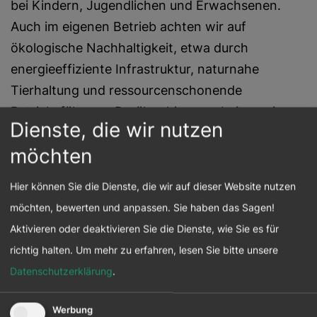
bei Kindern, Jugendlichen und Erwachsenen.
Auch im eigenen Betrieb achten wir auf
ökologische Nachhaltigkeit, etwa durch
energieeffiziente Infrastruktur, naturnahe
Tierhaltung und ressourcenschonende
Betriebsführung. Darüber hinaus arbeiten wir eng
Dienste, die wir nutzen
mit wissenschaftlichen Institutionen zusammen,
möchten
um neue Erkenntnisse für Natur- und
Artenschutz zu gewinnen und diese in die Praxis
Hier können Sie die Dienste, die wir auf dieser Website nutzen
umzusetzen.
möchten, bewerten und anpassen. Sie haben das Sagen!
Aktivieren oder deaktivieren Sie die Dienste, wie Sie es für
richtig halten.
Um mehr zu erfahren, lesen Sie bitte unsere
Aktivitäten und Maßnahmen
Datenschutzerklärung
.
im Bereich CSR und
Nachhaltigkeit
Werbung