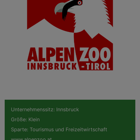
Unternehmenssitz:
Innsbruck
Größe:
Klein
Sparte:
Tourismus und Freizeitwirtschaft
www.alpenzoo.at