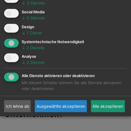
↓
3
Dienste
Social Media
Wir haben das Ziel das österreichische
↓
5
Dienste
Umweltzeichen für Museen und Tourismus zu
Design
↓
1
Dienst
erhalten. Weiters arbeiten wir intensiv an einer
Nachhaltigkeitsstrategie (ANJA - Alpenzoo
Systemtechnische Notwendigkeit
↓
2
Dienste
Nachhaltigkeit JA), welche auch ein
Analyse
ganzheitliches Trennsystem wie auch zukünftige
↓
2
Dienste
Investitionen im Bereich erneuerbare Energien
Alle Dienste aktivieren oder deaktivieren
beinhaltet.
Mit diesem Schalter können Sie alle Dienste aktivieren
oder deaktivieren.
Zuständig für CSR im
Ich lehne ab
Ausgewählte akzeptieren
Alle akzeptieren
Unternehmen?