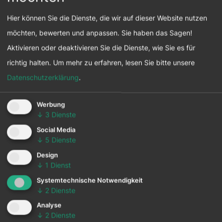
Hier können Sie die Dienste, die wir auf dieser Website nutzen
möchten, bewerten und anpassen. Sie haben das Sagen!
Aktivieren oder deaktivieren Sie die Dienste, wie Sie es für
richtig halten.
Um mehr zu erfahren, lesen Sie bitte unsere
Datenschutzerklärung
.
Unterstützt durch das Bundesministerium für Land-
und Forstwirtschaft, Klima- und Umweltschutz,
Werbung
Regionen und Wasserwirtschaft (BMLUK).
↓
3
Dienste
Social Media
↓
5
Dienste
zurück
Design
↓
1
Dienst
Systemtechnische Notwendigkeit
↓
2
Dienste
Analyse
↓
2
Dienste