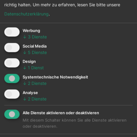
richtig halten.
Um mehr zu erfahren, lesen Sie bitte unsere
Datenschutzerklärung
.
Anrede
*
Werbung
↓
3
Dienste
Social Media
↓
5
Dienste
Titel vor
Design
↓
1
Dienst
Systemtechnische Notwendigkeit
Vorname
*
↓
2
Dienste
Analyse
↓
2
Dienste
Nachname
*
Alle Dienste aktivieren oder deaktivieren
Mit diesem Schalter können Sie alle Dienste aktivieren
oder deaktivieren.
Titel nach