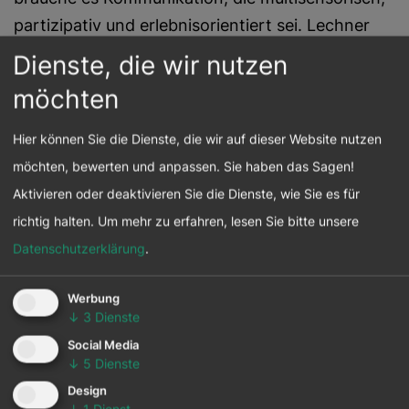
partizipativ und erlebnisorientiert sei. Lechner
plädierte für einen Wandel von reiner Compliance
Dienste, die wir nutzen
hin zu aktiver Inspiration – von statischen
möchten
Berichten hin zu interaktiven Erlebnissen wie
Webseiten, physischen Installationen oder
Hier können Sie die Dienste, die wir auf dieser Website nutzen
virtuellen Erkundungstouren. Die Zukunft der
möchten, bewerten und anpassen. Sie haben das Sagen!
ESG-Kommunikation sei personalisiert,
Aktivieren oder deaktivieren Sie die Dienste, wie Sie es für
zugänglich und emotional erlebbar.
richtig halten.
Um mehr zu erfahren, lesen Sie bitte unsere
Datenschutzerklärung
.
Artenschutz hautnah: Einblicke in den
Alpenzoo
Werbung
↓
3
Dienste
Zum Abschluss erhielten die Teilnehmenden
Social Media
↓
5
Dienste
durch Magnus Klammer,
Design
Nachhaltigkeitsbeauftragter des Alpenzoos, eine