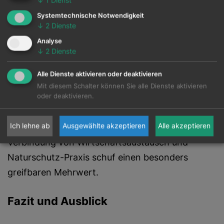
↓
1
Dienst
exklusive Führung. Dies ermöglichte
Systemtechnische Notwendigkeit
eindrucksvolle Einblicke in die vielfältigen
↓
2
Dienste
Artenschutzprogramme, die den bedrohten
Analyse
↓
2
Dienste
Tierarten im Alpenraum gewidmet sind. Von
erfolgreichen Repopulations- und
Alle Dienste aktivieren oder deaktivieren
Auswilderungsmaßnahmen bis hin zu
Mit diesem Schalter können Sie alle Dienste aktivieren
Bildungsinitiativen – der Alpenzoo demonstrierte,
oder deaktivieren.
wie konkrete Maßnahmen direkt zum Erhalt der
Ich lehne ab
Ausgewählte akzeptieren
Alle akzeptieren
regionalen Biodiversität beitragen können. Die
Verbindung von Wirtschaftsaustausch und
Naturschutz-Praxis schuf einen besonders
greifbaren Mehrwert.
Fazit und Ausblick