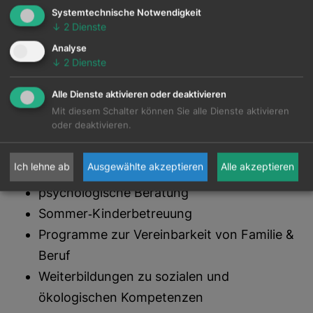
Systemtechnische Notwendigkeit
82 % der Bezugsleistungen über 10.000 €
↓
2
Dienste
stammen aus Österreich
Analyse
Risikoanalysen, Verhaltenskodex,
↓
2
Dienste
Schulungen
Alle Dienste aktivieren oder deaktivieren
Einführung der ESRS‑Standards
Mit diesem Schalter können Sie alle Dienste aktivieren
oder deaktivieren.
Mitarbeitende:
Ich lehne ab
Ausgewählte akzeptieren
Alle akzeptieren
Gesundheitsambassador*innen
psychologische Beratung
Sommer‑Kinderbetreuung
Programme zur Vereinbarkeit von Familie &
Beruf
Weiterbildungen zu sozialen und
ökologischen Kompetenzen