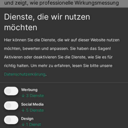
und zeigt, wie professionelle Wirkungsmessung
gelingt.
Dienste, die wir nutzen
möchten
Schachinger Logistik: Soziale
Nachhaltigkeit strukturiert
Hier können Sie die Dienste, die wir auf dieser Website nutzen
steuern
möchten, bewerten und anpassen. Sie haben das Sagen!
Aktivieren oder deaktivieren Sie die Dienste, wie Sie es für
Schachinger Logistik demonstriert, wie soziale
richtig halten.
Um mehr zu erfahren, lesen Sie bitte unsere
Nachhaltigkeit mittels klarer Strukturen,
Datenschutzerklärung
.
Standards und Messgrößen im Unternehmen
verankert werden kann – basierend auf SDGs
Werbung
↓
3
Dienste
und doppelter Wesentlichkeit gemäß CSRD.
Social Media
↓
5
Dienste
Beispiele aus der Praxis:
Design
Lieferkette:
↓
1
Dienst