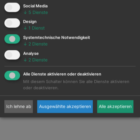
Social Media
↓
5
Dienste
Design
↓
1
Dienst
Systemtechnische Notwendigkeit
↓
2
Dienste
Analyse
↓
2
Dienste
Alle Dienste aktivieren oder deaktivieren
Mit diesem Schalter können Sie alle Dienste aktivieren
oder deaktivieren.
Ich lehne ab
Ausgewählte akzeptieren
Alle akzeptieren