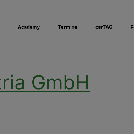
Academy
Termine
csrTAG
P
tria GmbH