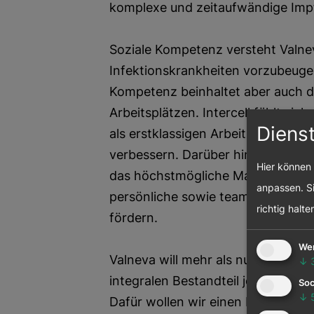
komplexe und zeitaufwändige Impf
Soziale Kompetenz versteht Valnev
Infektionskrankheiten vorzubeugen
Kompetenz beinhaltet aber auch 
Arbeitsplätzen. Intercell fühlt si
Diens
als erstklassigen Arbeitsplatz zu f
verbessern. Darüber hinaus ist es 
Hier können 
das höchstmögliche Maß an Respe
anpassen. Si
persönliche sowie team- und unte
richtig halte
fördern.
We
Valneva will mehr als nur ein Arbei
↓
integralen Bestandteil jener Stand
Soc
↓
Dafür wollen wir einen bedeutenden