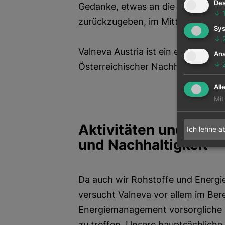
Des
Gedanke, etwas an die Gemeinsch
↓
zurückzugeben, im Mittelpunkt uns
Sys
↓
Valneva Austria ist ein eingetrage
Ana
↓
Österreichischer Nachhaltigkeitsi
All
Mit
Aktivitäten und Maß
Ich lehne a
und Nachhaltigkeit
Da auch wir Rohstoffe und Energi
versucht Valneva vor allem im Ber
Energiemanagement vorsorgliche
zu treffen. Unsere hauptsächliche 