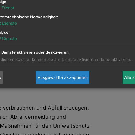
ign
aft und an die Menschen
1
Dienst
erer Mission.
temtechnische Notwendigkeit
2
Dienste
nes Mitglied des Vönix –
lyse
2
Dienste
ndex.
e Dienste aktivieren oder deaktivieren
 diesem Schalter können Sie alle Dienste aktivieren oder deaktivieren.
nahmen im Bereich CSR
b
Ausgewählte akzeptieren
Alle 
e verbrauchen und Abfall erzeugen,
eich Abfallvermeidung und
 Maßnahmen für den Umweltschutz
Geschäftstätigkeit stellt aber keine