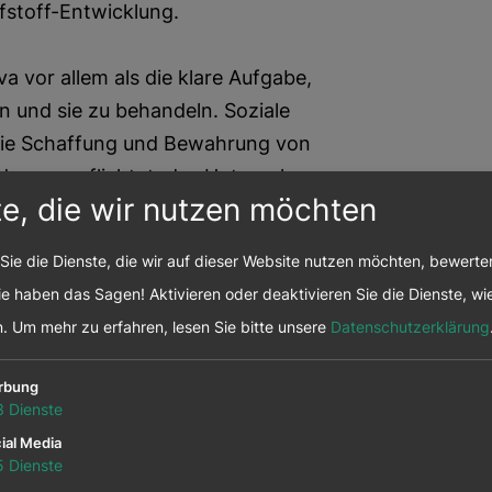
stoff-Entwicklung.
a vor allem als die klare Aufgabe,
 und sie zu behandeln. Soziale
die Schaffung und Bewahrung von
ch dazu verpflichtet, das Unternehmen
te, die wir nutzen möchten
ühren und kontinuierlich zu
uns ein Anliegen, jedem Mitarbeiter
Sie die Dienste, die wir auf dieser Website nutzen möchten, bewert
kt entgegenzubringen und eine
e haben das Sagen! Aktivieren oder deaktivieren Sie die Dienste, wie
rnehmensorientierte Motivation zu
n.
Um mehr zu erfahren, lesen Sie bitte unsere
Datenschutzerklärung
rbung
tgeber sein – wir verstehen uns als
3
Dienste
orte, in denen wir leben und arbeiten.
ial Media
5
Dienste
 Beitrag leisten. Daher steht der