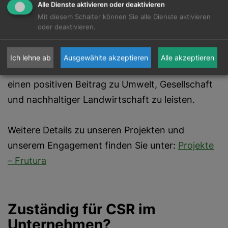
Alle Dienste aktivieren oder deaktivieren
gesamtes Ökosystem stabilisiert, indem es
Mit diesem Schalter können Sie alle Dienste aktivieren
sicherstellt, dass verschiedene Insekten durch
oder deaktivieren.
das Anlegen und Schützen von Bienenweiden
den so wichtigen Lebensraum vorfinden.
Ich lehne ab
Ausgewählte akzeptieren
Alle akzeptieren
Diese Initiativen spiegeln unser Bestreben wider,
einen positiven Beitrag zu Umwelt, Gesellschaft
und nachhaltiger Landwirtschaft zu leisten.
Weitere Details zu unseren Projekten und
unserem Engagement finden Sie unter:
Projekte
– Frutura
Zuständig für CSR im
Unternehmen?