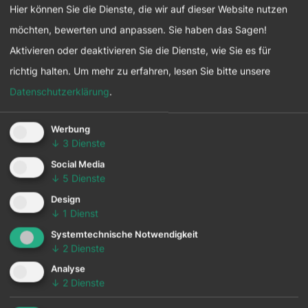
alternativen Energiequellen wie PV-Anlagen,
Hier können Sie die Dienste, die wir auf dieser Website nutzen
Geothermie und Wärmerückgewinnung. Diese
möchten, bewerten und anpassen. Sie haben das Sagen!
Maßnahmen tragen dazu bei, nachhaltige und
Aktivieren oder deaktivieren Sie die Dienste, wie Sie es für
umweltfreundliche Energielösungen zu fördern.
richtig halten.
Um mehr zu erfahren, lesen Sie bitte unsere
Datenschutzerklärung
.
Neben der Energiegewinnung setzen wir uns in
Werbung
verschiedenen Projekten engagiert ein.
↓
3
Dienste
Ein Beispiel hierfür ist unser Humus-Projekt, das
Social Media
darauf abzielt, die Bodenqualität zu verbessern
↓
5
Dienste
und einen nachhaltigen Umgang mit
Design
↓
1
Dienst
landwirtschaftlichen Ressourcen zu fördern.
Ein weiteres bedeutendes Vorhaben ist unser
Systemtechnische Notwendigkeit
↓
2
Dienste
BeeWild-Projekt, das nicht nur die Förderung der
Analyse
Biodiversität und den ökologischen Obst- und
↓
2
Dienste
Gemüseanbau unterstützt, sondern auch unser