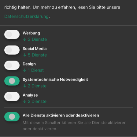
richtig halten.
Um mehr zu erfahren, lesen Sie bitte unsere
Datenschutzerklärung
.
Werbung
↓
3
Dienste
Social Media
↓
5
Dienste
Design
↓
1
Dienst
Systemtechnische Notwendigkeit
↓
2
Dienste
Analyse
↓
2
Dienste
Alle Dienste aktivieren oder deaktivieren
Mit diesem Schalter können Sie alle Dienste aktivieren
oder deaktivieren.