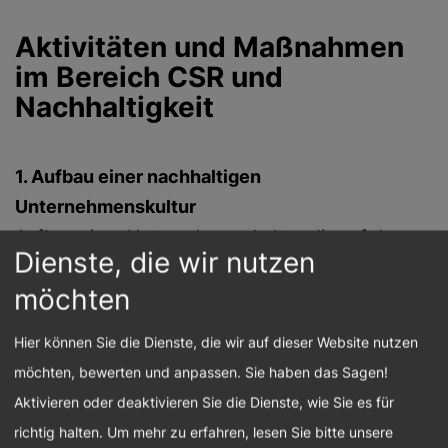
Aktivitäten und Maßnahmen
im Bereich CSR und
Nachhaltigkeit
1. ​​
Aufbau einer nachhaltigen
Unternehmenskultur
Aufbau einer Unternehmenskultur, die auf den
Dienste, die wir nutzen
Prinzipien der Wertschätzung, Offenheit und
möchten
Nachhaltigkeit basiert.
Integration von CSR-Aspekten in das
Hier können Sie die Dienste, die wir auf dieser Website nutzen
bestehende Leitbild und klare schriftliche
möchten, bewerten und anpassen. Sie haben das Sagen!
Festlegung des Wertesystems.
Aktivieren oder deaktivieren Sie die Dienste, wie Sie es für
richtig halten.
Um mehr zu erfahren, lesen Sie bitte unsere
2. CSR-Integration in Unternehmensstrategie