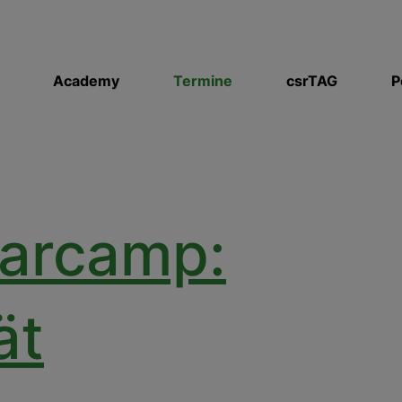
Academy
Termine
csrTAG
P
arcamp:
ät