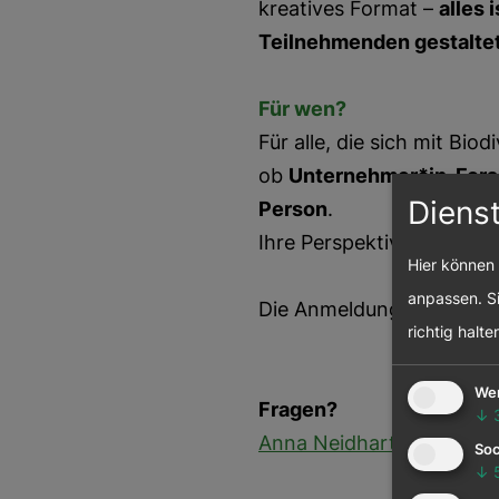
kreatives Format –
alles 
Teilnehmenden gestaltet
Für wen?
Für alle, die sich mit Bio
ob
Unternehmer*in
,
Fors
Diens
Person
.
Ihre Perspektive zählt!
Hier können 
anpassen. Si
Die Anmeldung für diese V
richtig halte
We
Fragen?
↓
Anna Neidhart
steht Ihne
Soc
↓