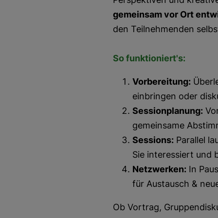
gemeinsam vor Ort entw
den Teilnehmenden selbst
So funktioniert's:
Vorbereitung:
Überle
einbringen oder dis
Sessionplanung:
Vor
gemeinsame Abstimm
Sessions:
Parallel l
Sie interessiert und 
Netzwerken:
In Pau
für Austausch & neu
Ob Vortrag, Gruppendisku