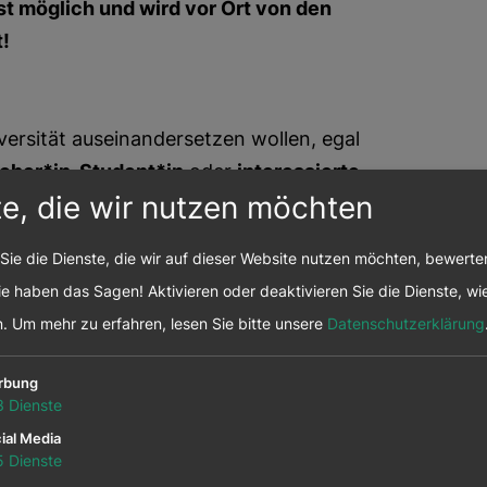
ist möglich und wird vor Ort von den
!
diversität auseinandersetzen wollen, egal
cher*in, Student*in
oder
interessierte
te, die wir nutzen möchten
Sie die Dienste, die wir auf dieser Website nutzen möchten, bewert
e haben das Sagen! Aktivieren oder deaktivieren Sie die Dienste, wie
eranstaltung ist bereits geschlossen.
n.
Um mehr zu erfahren, lesen Sie bitte unsere
Datenschutzerklärung
rbung
3
Dienste
n gerne zur Verfügung.
ial Media
5
Dienste