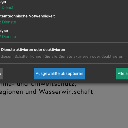
ign
Barcamp abläuft?
1
Dienst
n den Nachbericht vom letzten Barcamp:
temtechnische Notwendigkeit
-Barcamp DEI & Soziale Nachhaltigkeit
2
Dienste
lyse
2
Dienste
ützt von
e Dienste aktivieren oder deaktivieren
 diesem Schalter können Sie alle Dienste aktivieren oder deaktivieren.
b
Ausgewählte akzeptieren
Alle 