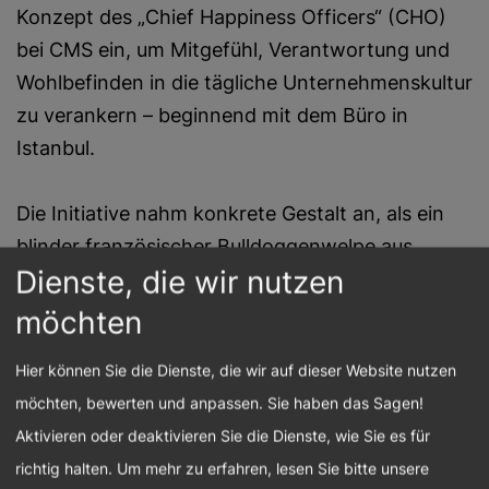
Konzept des „Chief Happiness Officers“ (CHO)
bei CMS ein, um Mitgefühl, Verantwortung und
Wohlbefinden in die tägliche Unternehmenskultur
zu verankern – beginnend mit dem Büro in
Istanbul.
Die Initiative nahm konkrete Gestalt an, als ein
blinder französischer Bulldoggenwelpe aus
Dienste, die wir nutzen
einem Tierheim adoptiert wurde. Dadurch wurde
eine persönliche Fürsorgegeste zu einem
möchten
sichtbaren und gemeinsamen kulturellen Symbol
Hier können Sie die Dienste, die wir auf dieser Website nutzen
für das Wohlbefinden der Mitarbeitenden,
möchten, bewerten und anpassen. Sie haben das Sagen!
Empathie und soziale Verantwortung.“
Aktivieren oder deaktivieren Sie die Dienste, wie Sie es für
Darum geht es in dieser Episode 3
richtig halten.
Um mehr zu erfahren, lesen Sie bitte unsere