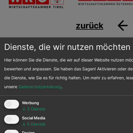
zurück
Dienste, die wir nutzen möchten
Hier können Sie die Dienste, die wir auf dieser Website nutzen mö
bewerten und anpassen. Sie haben das Sagen! Aktivieren oder dea
die Dienste, wie Sie es für richtig halten.
Um mehr zu erfahren, lese
news
LETTER
unsere
Datenschutzerklärung
.
Bleiben Sie informiert:
Erhalten Sie einmal im
Werbung
Monat aktuelle Einblicke, Themen und
↓
3
Dienste
Aktivitäten von respACT.
Social Media
↓
5
Dienste
Zusätzlich können Sie freiwillig
Design