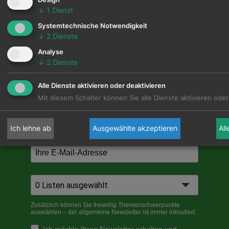
Themenschwerpunkte auswählen – der
↓
1
Dienst
allgemeine Newsletter ist immer inkludiert.
Systemtechnische Notwendigkeit
↓
2
Dienste
Analyse
↓
2
Dienste
Alle Dienste aktivieren oder deaktivieren
Mit diesem Schalter können Sie alle Dienste aktivieren oder
Ich lehne ab
Ausgewählte akzeptieren
Al