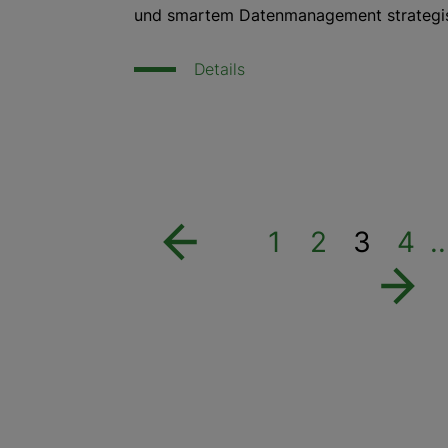
und smartem Datenmanagement strategi
Details
1
2
3
4
..