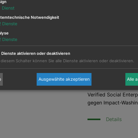
Wirkungs
ign
1
Dienst
VSE-Label
ienz.
temtechnische Notwendigkeit
Washing e
2
Dienste
lyse
Wie können Unternehm
2
Dienste
tatsächlich Wirkung e
e Dienste aktivieren oder deaktivieren
In der aktuellen Epi
oraus: Gemeinsam mit
 diesem Schalter können Sie alle Dienste aktivieren oder deaktivieren.
Maximilian Augustin 
e hochwertige Bühne
vom Social Entrepren
 Sie Ihr Unternehmen
die Bedeutung echter
b
Ausgewählte akzeptieren
Alle 
in.
Social-Enterprise-Sek
Verified Social Enterp
gegen Impact-Washin
Details