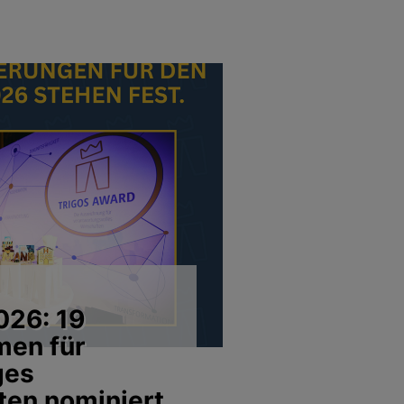
026: 19
men für
ges
ten nominiert