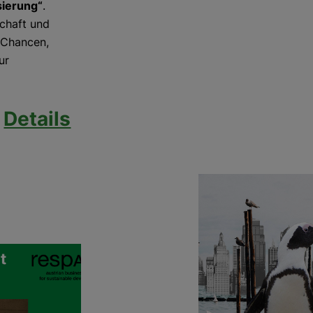
sierung“
.
schaft und
 Chancen,
ur
Details