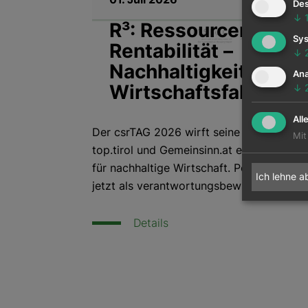
Des
↓
R³: Ressourcen. Resil
Sys
Rentabilität –
↓
Nachhaltigkeit als
Ana
Wirtschaftsfaktor
↓
All
Der csrTAG 2026 wirft seine Schatten v
Mit
top.tirol und Gemeinsinn.at entsteht ein
für nachhaltige Wirtschaft. Positionieren
Ich lehne a
jetzt als verantwortungsbewusste Akteur*
Details