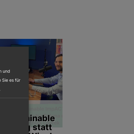
en und
 Sie es für
.
e Sustainable
irkung statt