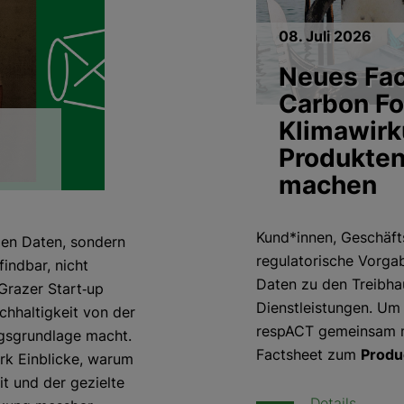
08. Juli 2026
Neues Fac
Carbon Fo
Klimawirk
Produkten
machen
Kund*innen, Geschäfts
nden Daten, sondern
regulatorische Vorga
indbar, nicht
Daten zu den Treibh
Grazer Start‑up
Dienstleistungen. Um
chhaltigkeit von der
respACT gemeinsam 
ngsgrundlage macht.
Factsheet zum
Produ
ark Einblicke, warum
t und der gezielte
Details