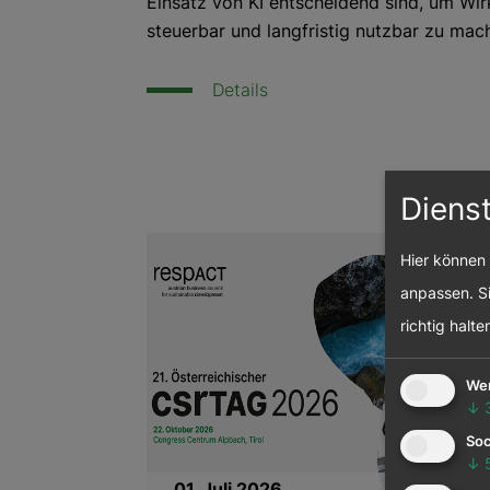
Einsatz von KI entscheidend sind, um Wi
steuerbar und langfristig nutzbar zu mac
Details
Diens
Hier können 
anpassen. Si
richtig halte
We
↓
Soc
↓
01. Juli 2026