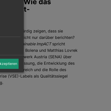
show – Wie das
 Impact-
ntlarvt
en glaubwürdig zeigen, dass sie
rzielen und nicht nur darüber berichten?
sode von
Sustainable ImpACT
spricht
mit Alexandra Bolena und Matthias Lovrek
eurship Netzwerk Austria (SENA) über
 Wirkungsmessung, die Entwicklung des
akzeptieren
tors in Österreich und die Rolle des
rise (VSE)-Labels als Qualitätssiegel
g.