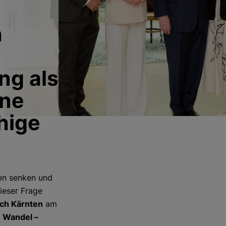
h
ng als
ine
hige
nen senken und
ieser Frage
ch Kärnten
am
m Wandel –